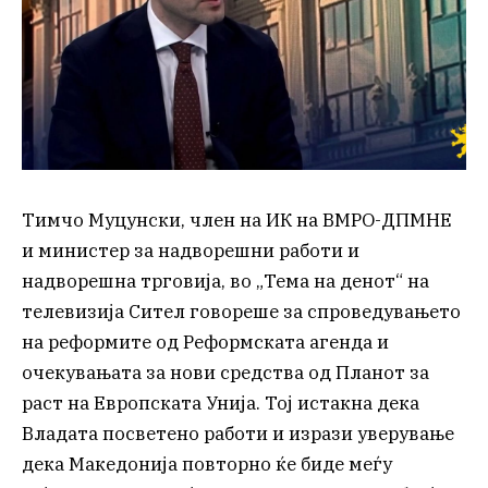
Тимчо Муцунски, член на ИК на ВМРО-ДПМНЕ
и министер за надворешни работи и
надворешна трговија, во „Тема на денот“ на
телевизија Сител говореше за спроведувањето
на реформите од Реформската агенда и
очекувањата за нови средства од Планот за
раст на Европската Унија. Тој истакна дека
Владата посветено работи и изрази уверување
дека Македонија повторно ќе биде меѓу