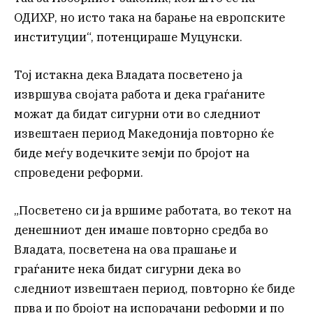
ОДИХР, но исто така на барање на европските
институции“, потенцираше Муцунски.
Тој истакна дека Владата посветено ја
извршува својата работа и дека граѓаните
можат да бидат сигурни оти во следниот
извештаен период Македонија повторно ќе
биде меѓу водечките земји по бројот на
спроведени реформи.
„Посветено си ја вршиме работата, во текот на
денешниот ден имаше повторно средба во
Владата, посветена на ова прашање и
граѓаните нека бидат сигурни дека во
следниот извештаен период, повторно ќе биде
прва и по бројот на испорачани реформи и по