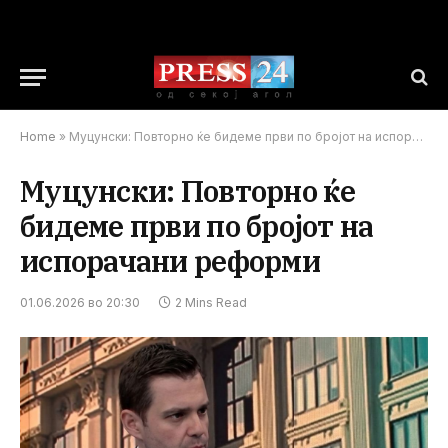
Home
»
Муцунски: Повторно ќе бидеме први по бројот на испорачани реформи
Муцунски: Повторно ќе
бидеме први по бројот на
испорачани реформи
01.06.2026 во 20:30
2 Mins Read