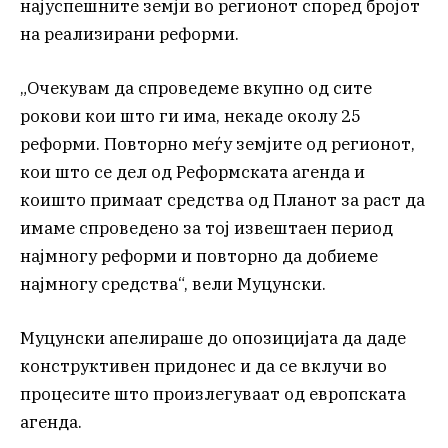
најуспешните земји во регионот според бројот
на реализирани реформи.
„Очекувам да спроведеме вкупно од сите
рокови кои што ги има, некаде околу 25
реформи. Повторно меѓу земјите од регионот,
кои што се дел од Реформската агенда и
коишто примаат средства од Планот за раст да
имаме спроведено за тој извештаен период
најмногу реформи и повторно да добиеме
најмногу средства“, вели Муцунски.
Муцунски апелираше до опозицијата да даде
конструктивен придонес и да се вклучи во
процесите што произлегуваат од европската
агенда.