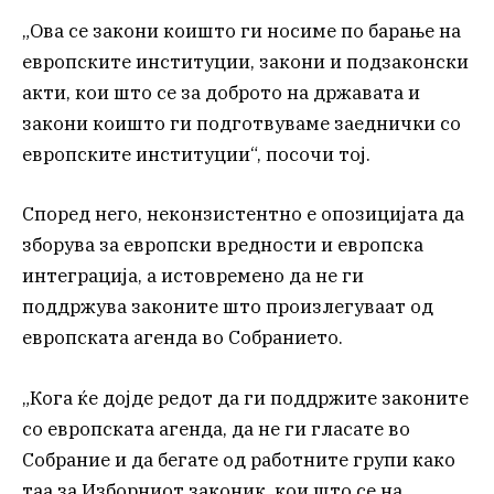
„Ова се закони коишто ги носиме по барање на
европските институции, закони и подзаконски
акти, кои што се за доброто на државата и
закони коишто ги подготвуваме заеднички со
европските институции“, посочи тој.
Според него, неконзистентно е опозицијата да
зборува за европски вредности и европска
интеграција, а истовремено да не ги
поддржува законите што произлегуваат од
европската агенда во Собранието.
„Кога ќе дојде редот да ги поддржите законите
со европската агенда, да не ги гласате во
Собрание и да бегате од работните групи како
таа за Изборниот законик, кои што се на