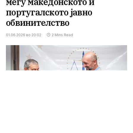
меѓу македонското и
португалското јавно
обвинителство
01.06.2026 во 20:02
2 Mins Read