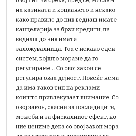
на казината и коцкањето и некако
како правило до нив веднаш имате
канцеларија за брзи кредити, па
веднаш до нив имате
заложувалница. Тоа е некако еден
систем, којшто мораме да го
регулираме… Со овој закон се
регулира оваа дејност. Повеќе нема
да има таков тип на реклами
коишто привлекуваат внимание. Со
овој закон, свесни за последиците,
можеби и за фискалниот ефект, но
ние цениме дека со овој закон мора
да се стави ред и дисциплина во