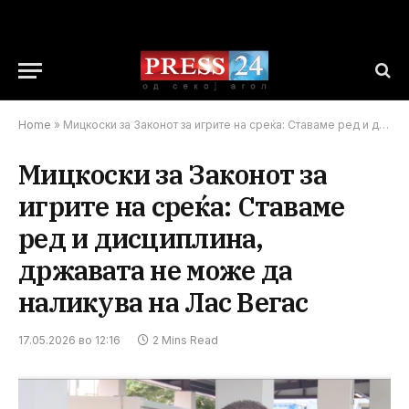
Home
»
Мицкоски за Законот за игрите на среќа: Ставаме ред и дисциплина, државата не може да наликува на Лас Вегас
Мицкоски за Законот за
игрите на среќа: Ставаме
ред и дисциплина,
државата не може да
наликува на Лас Вегас
17.05.2026 во 12:16
2 Mins Read