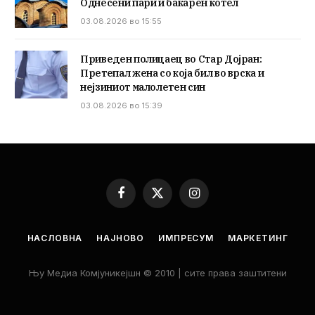
Однесени пари и бакарен котел
03.08.2026 во 15:55
Приведен полицаец во Стар Дојран:
Претепал жена со која бил во врска и
нејзиниот малолетен син
03.08.2026 во 15:39
Facebook
X
Instagram
(Twitter)
НАСЛОВНА
НАЈНОВО
ИМПРЕСУМ
МАРКЕТИНГ
Њу Медиа Комјуникејшн © 2010 | сите права заштитени