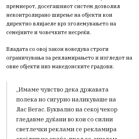
премиерот, досегашниот систем дозволил
неконтролирано ширење на објекти кои
директно влијаеле врз зголемувањето на
семејните и човечките несреќи.
Владата со овој закон воведува строги
ограничувања за рекламирањето и изгледот на
овие објекти низ македонските градови.
„Имаме чувство дека државата
полека но сигурно наликуваше на
Лас Вегас. Буквално на секој чекор
гледавме дуќани во кои со силни
светлечки реклами се рекламира
овој тип на среќа, пред се, мислам