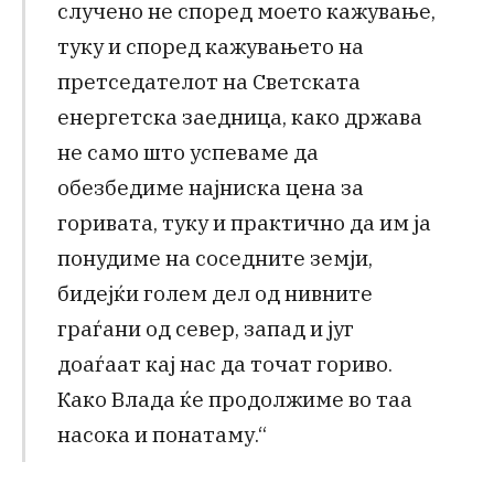
случено не според моето кажување,
туку и според кажувањето на
претседателот на Светската
енергетска заедница, како држава
не само што успеваме да
обезбедиме најниска цена за
горивата, туку и практично да им ја
понудиме на соседните земји,
бидејќи голем дел од нивните
граѓани од север, запад и југ
доаѓаат кај нас да точат гориво.
Како Влада ќе продолжиме во таа
насока и понатаму.“