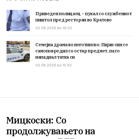
Приведен полицаец – пукал со службениот
пиштол пред ресторан во Кратово
02.08.2026 во 16:02
Семејна драма во неготинско: Пијан син се
самоповредил со остар предмет, па го
нападнал татка си
02.08.2026 во 15:50
Мицкоски: Со
продолжувањето на