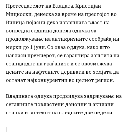
Претседателот на Владата, Христијан
Мицкоски, денеска за време на престојот во
Виница појасни дека извршната власт на
вонредна седница донела одлука за
продолжување на антикризните сообраќајни
мерки до 1 јуни. Со оваа одлука, како што
нагласи премиерот, се гарантира заштита на
стандардот на граѓаните и се овозможува
цените на нафтените деривати во земјата да
останат најконкурентни во целиот регион.
Владината одлука предвидува задржување на
сегашните повластени даночни и акцизни
стапки и во текот на следните две недели.