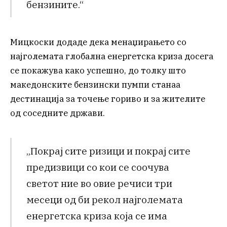
бензините.“
Мицкоски додаде дека менаџирањето со
најголемата глобална енергетска криза досега
се покажува како успешно, до толку што
македонските бензински пумпи станаа
дестинација за точење гориво и за жителите
од соседните држави.
„Покрај сите ризици и покрај сите
предизвици со кои се соочува
светот ние во овие речиси три
месеци од би рекол најголемата
енергетска криза која се има