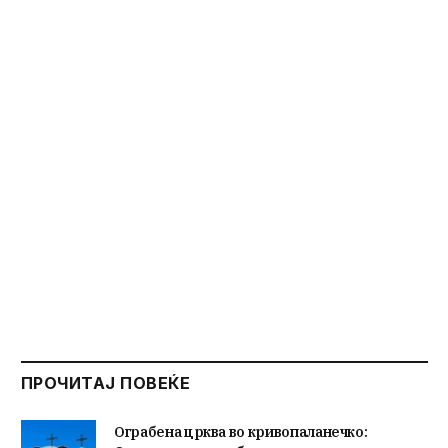
ПРОЧИТАЈ ПОВЕЌЕ
Ограбена црква во кривопаланечко: