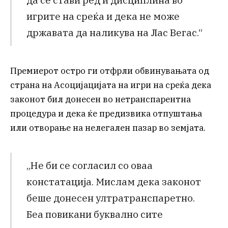
игрите на среќа и дека не може
државата да наликува на Лас Вегас.“
Премиерот остро ги отфрли обвинувањата од
страна на Асоцијацијата на игри на среќа дека
законот бил донесен во нетранспарентна
процедура и дека ќе предизвика отпуштања
или отворање на нелегален пазар во земјата.
„Не би се согласил со оваа
констатација. Мислам дека законот
беше донесен ултратранспаретно.
Беа повикани буквално сите