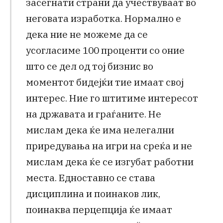
засегнати страни да учествуваат во
неговата изработка. Нормално е
дека ние не можеме да се
усогласиме 100 проценти со оние
што се дел од тој бизнис во
моментот бидејќи тие имаат свој
интерес. Ние го штитиме интересот
на државата и граѓаните. Не
мислам дека ќе има нелегални
приредувања на игри на среќа и не
мислам дека ќе се изгубат работни
места. Едноставно се става
дисциплина и поинаков лик,
поинаква перцепција ќе имаат