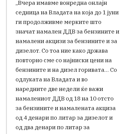
„Вчера имавме вонредна онлајн
седница на Владата на која до 1 јуни
ги продолживме мерките што
значат намален ДДВ за бензините и
намалени акцизи за бензините и за
дизелот. Со тоа ние како држава
повторно сме со најниски цени на
бензините и на дизел горивата… Со
одлуката на Владата и во
наредните две недели ќе важи
намалениот ДДВ од 18 на 10 отсто
за бензините и намалената акциза
од 4 денари по литар за дизелот и
од два денари по литар за