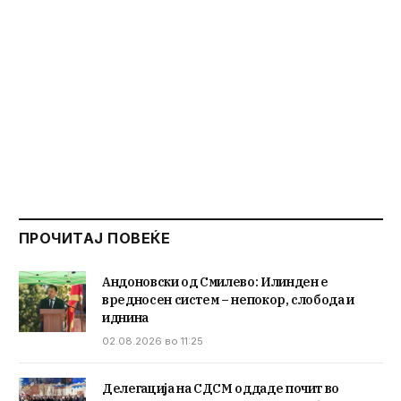
ПРОЧИТАЈ ПОВЕЌЕ
Андоновски од Смилево: Илинден е
вредносен систем – непокор, слобода и
иднина
02.08.2026 во 11:25
Делегација на СДСМ оддаде почит во