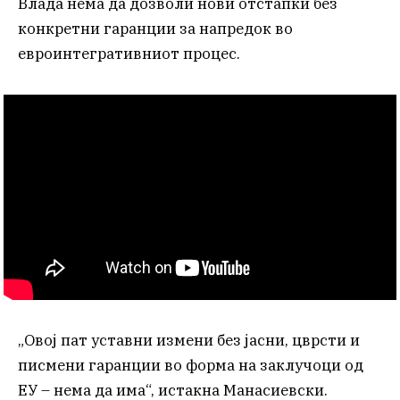
Влада нема да дозволи нови отстапки без
конкретни гаранции за напредок во
евроинтегративниот процес.
„Овој пат уставни измени без јасни, цврсти и
писмени гаранции во форма на заклучоци од
ЕУ – нема да има“, истакна Манасиевски.