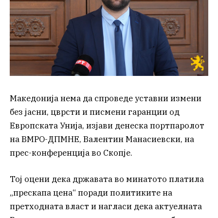
Македонија нема да спроведе уставни измени
без јасни, цврсти и писмени гаранции од
Европската Унија, изјави денеска портпаролот
на ВМРО-ДПМНЕ, Валентин Манасиевски, на
прес-конференција во Скопје.
Тој оцени дека државата во минатото платила
„прескапа цена“ поради политиките на
претходната власт и нагласи дека актуелната