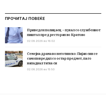
ПРОЧИТАЈ ПОВЕЌЕ
Приведен полицаец – пукал со службениот
пиштол пред ресторан во Кратово
02.08.2026 во 16:02
Семејна драма во неготинско: Пијан син се
самоповредил со остар предмет, па го
нападнал татка си
02.08.2026 во 15:50