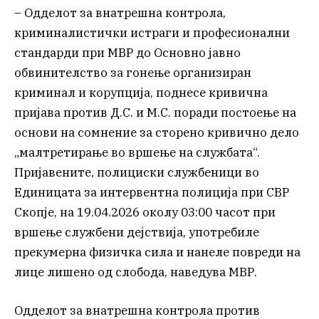
– Одделот за внатрешна контрола,
криминалистички истраги и професионални
стандарди при МВР до Основно јавно
обвинителство за гонење организиран
криминал и корупција, поднесе кривична
пријава против Д.С. и М.С. поради постоење на
основи на сомнение за сторено кривично дело
„малтретирање во вршење на службата“.
Пријавените, полициски службеници во
Единицата за интервентна полиција при СВР
Скопје, на 19.04.2026 околу 03:00 часот при
вршење службени дејствија, употребиле
прекумерна физичка сила и нанеле повреди на
лице лишено од слобода, наведува МВР.
Одделот за внатрешна контрола против