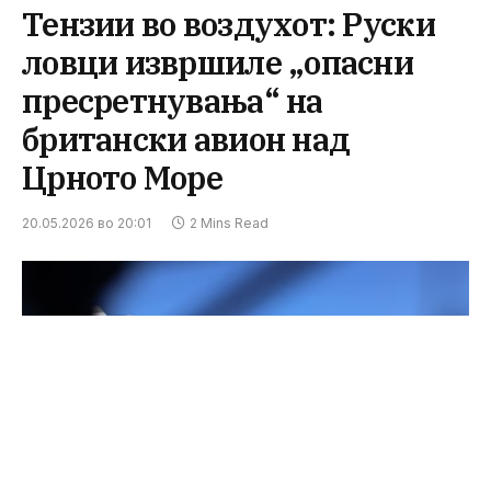
Тензии во воздухот: Руски
ловци извршиле „опасни
пресретнувања“ на
британски авион над
Црното Море
20.05.2026 во 20:01
2 Mins Read