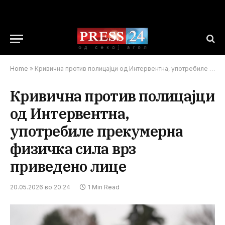
Home
»
Кривична против полицајци од Интервентна, употребиле прекумерна физичка сила врз приведено лице
Кривична против полицајци
од Интервентна,
употребиле прекумерна
физичка сила врз
приведено лице
20.05.2026 во 20:24
1 Min Read