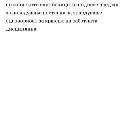
полициските службеници ќе поднесе предлог
за поведување постапка за утврдување
одговорност за кршење на работната
дисциплина.