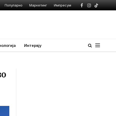
Популарно
Маркетинг
Импресум
Facebook
Instagram
TikTok
нологија
Интервју
во