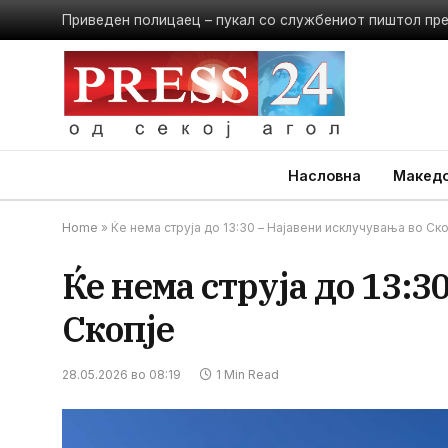
Приведен полицаец – пукал со службениот пиштол пр
Насловна
Македо
Home
»
Ќе нема струја до 13:30 – Најавени исклучувања во Ско
Ќе нема струја до 13:3
Скопје
28.05.2026 во 08:19
1 Min Read