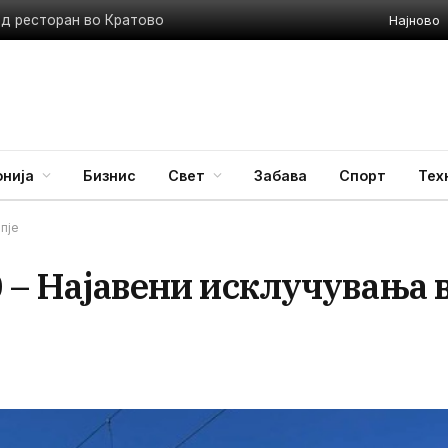
Најново
ед ресторан во Кратово
нија
Бизнис
Свет
Забава
Спорт
Тех
пје
0 – Најавени исклучувања 