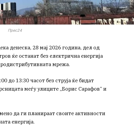
Прес24
а денеска, 28 мај 2026 година, дел од
ров ќе останат без електрична енергија
тродистрибутивната мрежа.
00 до 13:30 часот без струја ќе бидат
рсницата меѓу улиците „Борис Сарафов“ и
мено да ги планираат своите активности
ата енергија.