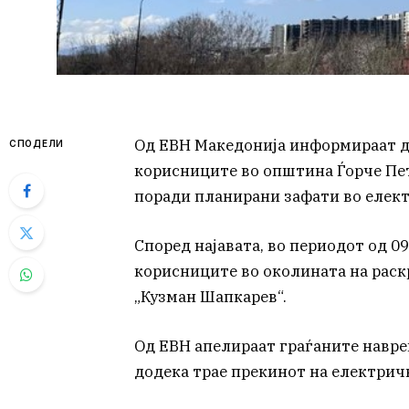
Од ЕВН Македонија информираат дек
СПОДЕЛИ
корисниците во општина Ѓорче Пет
поради планирани зафати во елек
Според најавата, во периодот од 09:
корисниците во околината на раск
„Кузман Шапкарев“.
Од ЕВН апелираат граѓаните навре
додека трае прекинот на електричн