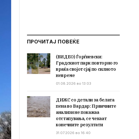
ПРОЧИТАЈ ПОВЕЌЕ
(ВИДЕО) Ѓорѓиевски:
Градскиот парк повторно го
враќа својот сјај по силното
невреме
01.08.2026 во 13:03
ДИЖС со детали за белата
пена во Вардар: Првичните
анализи не покажаа
отстапувања, се чекаат
конечните резултати
31.07.2026 во 16:40