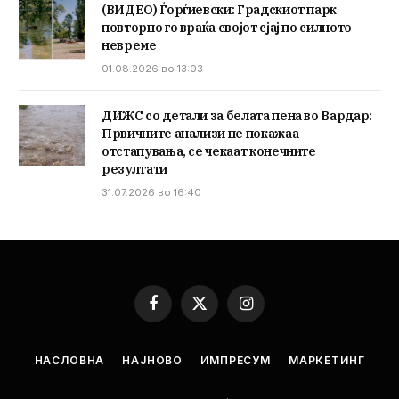
(ВИДЕО) Ѓорѓиевски: Градскиот парк
повторно го враќа својот сјај по силното
невреме
01.08.2026 во 13:03
ДИЖС со детали за белата пена во Вардар:
Првичните анализи не покажаа
отстапувања, се чекаат конечните
резултати
31.07.2026 во 16:40
Facebook
X
Instagram
(Twitter)
НАСЛОВНА
НАЈНОВО
ИМПРЕСУМ
МАРКЕТИНГ