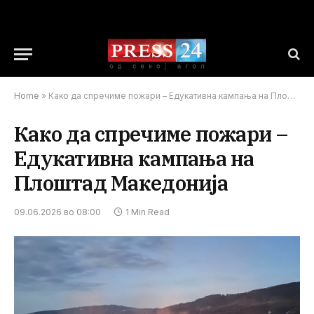
Home
»
Како да спречиме пожари – Едукативна кампања на Плоштад Македонија
Како да спречиме пожари –
Едукативна кампања на
Плоштад Македонија
09.06.2026 во 08:00
1 Min Read