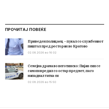
ПРОЧИТАЈ ПОВЕЌЕ
Приведен полицаец – пукал со службениот
пиштол пред ресторан во Кратово
02.08.2026 во 16:02
Семејна драма во неготинско: Пијан син се
самоповредил со остар предмет, па го
нападнал татка си
02.08.2026 во 15:50