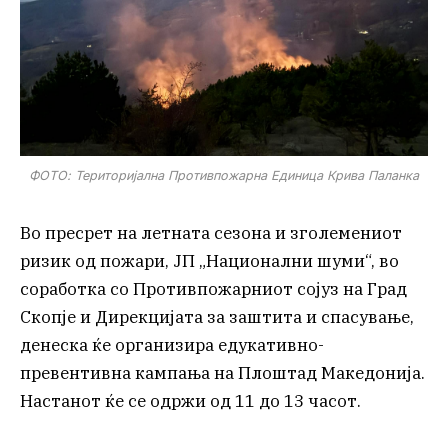
ФОТО: Територијална Противпожарна Единица Крива Паланка
Во пресрет на летната сезона и зголемениот
ризик од пожари, ЈП „Национални шуми“, во
соработка со Противпожарниот сојуз на Град
Скопје и Дирекцијата за заштита и спасување,
денеска ќе организира едукативно-
превентивна кампања на Плоштад Македонија.
Настанот ќе се одржи од 11 до 13 часот.