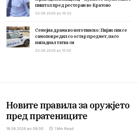
пиштол пред ресторан во Кратово
02.08.2026 во 16:02
Семејна драма во неготинско: Пијан син се
самоповредил со остар предмет, па го
нападнал татка си
02.08.2026 во 15:50
Новите правила за оружјето
пред пратениците
18.06.2026 во 08:00
1 Min Read