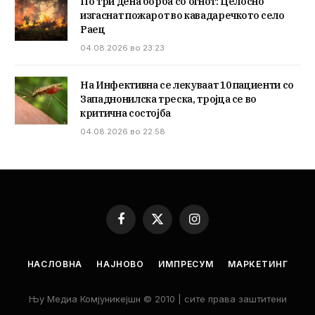
По три дена борба со огнот: Целосно
изгаснат пожарот во кавадаречкото село
Раец
04.08.2026 во 23:23
На Инфективна се лекуваат 10 пациенти со
Западнонилска треска, тројца се во
критична состојба
04.08.2026 во 22:58
Facebook
X
Instagram
(Twitter)
НАСЛОВНА
НАЈНОВО
ИМПРЕСУМ
МАРКЕТИНГ
Њу Медиа Комјуникејшн © 2010 | сите права заштитени