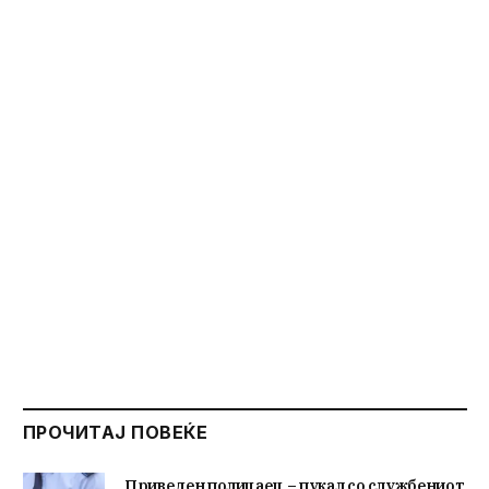
ПРОЧИТАЈ ПОВЕЌЕ
Приведен полицаец – пукал со службениот