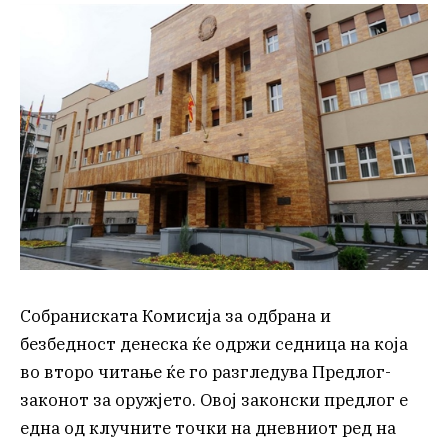
Собраниската Комисија за одбрана и
безбедност денеска ќе одржи седница на која
во второ читање ќе го разгледува Предлог-
законот за оружјето. Овој законски предлог е
една од клучните точки на дневниот ред на