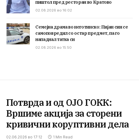
пиштол пред ресторан во Кратово
02.08.2026 во 16:02
Семејна драма во неготинско: Пијан син се
самоповредил со остар предмет, па го
нападнал татка си
02.08.2026 во 15:50
Потврда и од ОЈО ГОКК:
Вршиме акција за сторени
кривични коруптивни дела
02.06.2026 во 17:12
1 Min Read