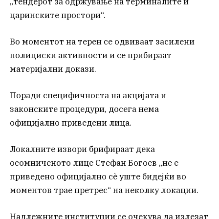
„тендерот за одржување на терминалите и
царинските простори“.
Во моментот на терен се одвиваат засилени
полициски активности и се прибираат
материјални докази.
Поради специфичноста на акцијата и
законските процедури, досега нема
официјално приведени лица.
Локалните извори брифираат дека
осомниченото лице Стефан Богоев „не е
приведено официјално сè уште бидејќи во
моментов трае претрес“ на неколку локации.
Надлежните институции се очекува да излезат