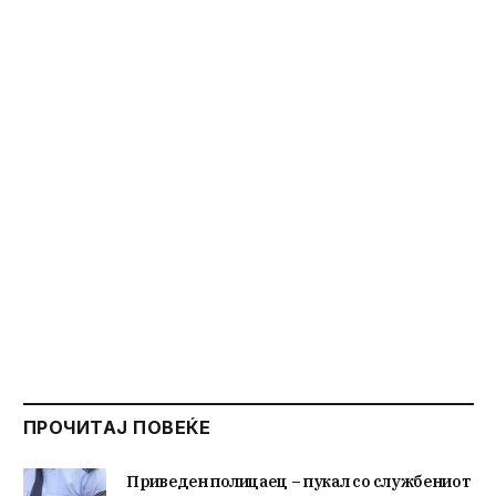
ПРОЧИТАЈ ПОВЕЌЕ
Приведен полицаец – пукал со службениот