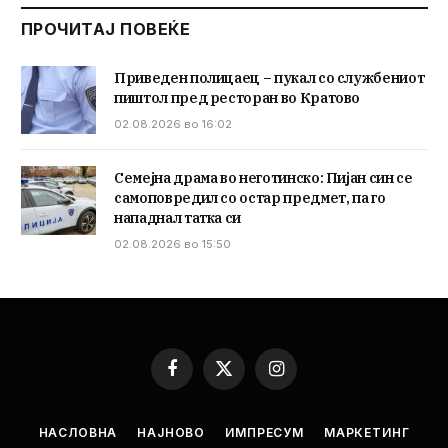
ПРОЧИТАЈ ПОВЕЌЕ
Приведен полицаец – пукал со службениот
пиштол пред ресторан во Кратово
02.08.2026 во 16:02
Семејна драма во неготинско: Пијан син се
самоповредил со остар предмет, па го
нападнал татка си
02.08.2026 во 15:50
Facebook
X
Instagram
(Twitter)
НАСЛОВНА
НАЈНОВО
ИМПРЕСУМ
МАРКЕТИНГ