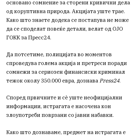
основано сомнение за сторени кривични дела
од коруптивна природа. Акцијата уште трае.
Како што знаете додека се постапува не може
да се споделат повеќе детали, велат од ОЈО
ГОКК за Пресс24.
Да потсетиме, полицијата во моментов
спроведува голема акција и претреси поради
сомнежи за сериозен финансиски криминал
тежок околу 350.000 евра, дознава
Press24
.
Според првичните и сè уште неофицијални
информации, истрагата е насочена кон
злоупотреби поврзани со јавни набавки.
Како што дознаваме, предмет на истрагата е