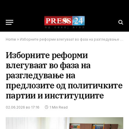
Home
»
Изборните реформи влегуваат во фаза на разгледување на предлозите од политичките партии и институциите
Изборните реформи
влегуваат во фаза на
разгледување на
предлозите од политичките
партии и институциите
02.06.2026 во 17:16
1 Min Read