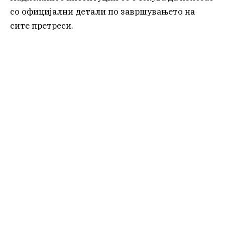
со официјални детали по завршувањето на
сите претреси.