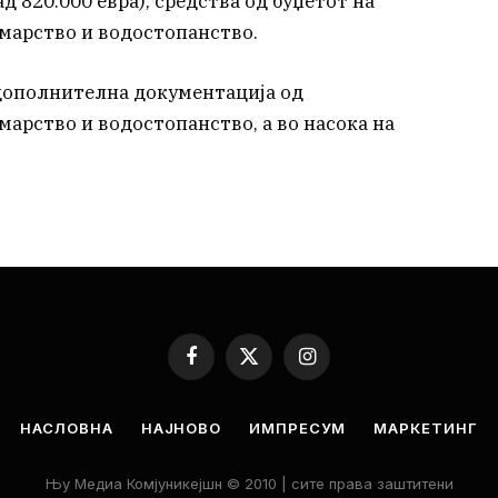
д 820.000 евра), средства од буџетот на
марство и водостопанство.
и дополнителна документација од
арство и водостопанство, а во насока на
Facebook
X
Instagram
(Twitter)
НАСЛОВНА
НАЈНОВО
ИМПРЕСУМ
МАРКЕТИНГ
Њу Медиа Комјуникејшн © 2010 | сите права заштитени