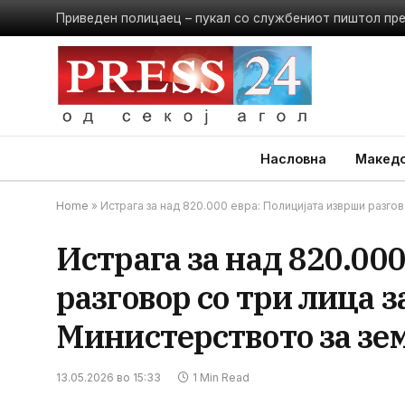
Приведен полицаец – пукал со службениот пиштол пр
Насловна
Македо
Home
»
Истрага за над 820.000 евра: Полицијата изврши разго
Истрага за над 820.00
разговор со три лица з
Министерството за зе
13.05.2026 во 15:33
1 Min Read