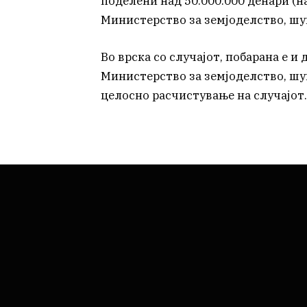
поделени над 50.000.000 денари (на
Министерство за земјоделство, шу
Во врска со случајот, побарана е 
Министерство за земјоделство, шум
целосно расчистување на случајот.