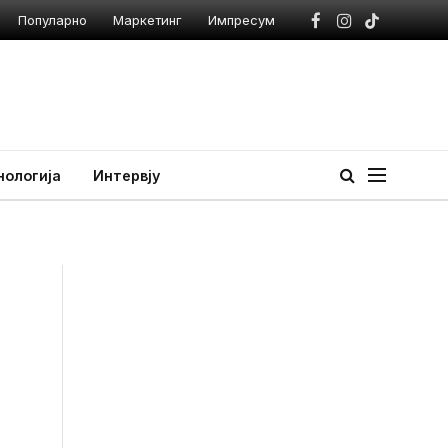
Популарно
Маркетинг
Импресум
Facebook
Instagram
TikTok
нологија
Интервју