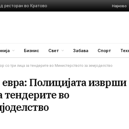
Најново
ед ресторан во Кратово
нија
Бизнис
Свет
Забава
Спорт
Тех
вор со три лица за тендерите во Министерството за земјоделство
0 евра: Полицијата изврши
а тендерите во
мјоделство