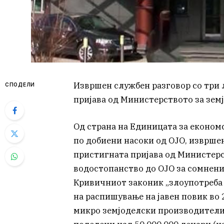
Извршен службен разговор со три л
СПОДЕЛИ
пријава од Министерството за зем
Oд страна на Единицата за економ
по добиени насоки од ОЈО, извршен
пристигната пријава од Министерс
водостопанство до ОЈО за сомнени
Кривичниот законик „злоупотреба 
на распишување на јавен повик во
микро земјоделски производители н