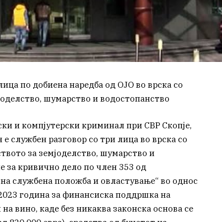
ица пo добиена наредба од ОЈО во врска со
јоделство, шумарство и водостопанство
ски и компјутерски криминал при СВР Скопје,
 е службен разговор со три лица во врска со
твото за земјоделство, шумарство и
е за кривично дело по член 353 од
на службена положба и овластување“ во однос
 2023 година за финансиска поддршка на
а вино, каде без никаква законска основа се