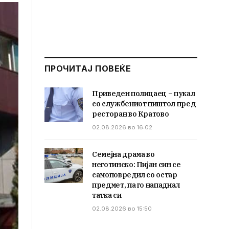
ПРОЧИТАЈ ПОВЕЌЕ
Приведен полицаец – пукал
со службениот пиштол пред
ресторан во Кратово
02.08.2026 во 16:02
Семејна драма во
неготинско: Пијан син се
самоповредил со остар
предмет, па го нападнал
татка си
02.08.2026 во 15:50