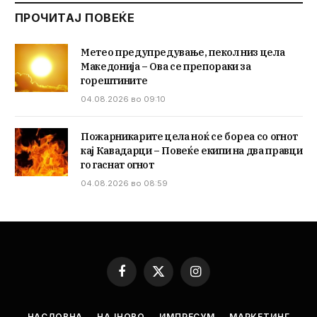
ПРОЧИТАЈ ПОВЕЌЕ
Метео предупредување, пекол низ цела
Македонија – Ова се препораки за
горештините
04.08.2026 во 09:10
Пожарникарите цела ноќ се бореа со огнот
кај Кавадарци – Повеќе екипи на два правци
го гаснат огнот
04.08.2026 во 08:59
Facebook
X
Instagram
(Twitter)
НАСЛОВНА
НАЈНОВО
ИМПРЕСУМ
МАРКЕТИНГ