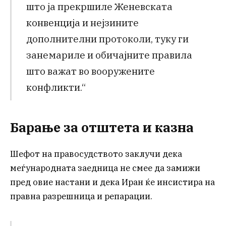
што ја прекршиле Женевската
конвенција и нејзините
дополнителни протоколи, туку ги
занемариле и обичајните правила
што важат во вооружените
конфликти.“
Барање за отштета и казна
Шефот на правосудството заклучи дека
меѓународната заедница не смее да замижи
пред овие настани и дека Иран ќе инсистира на
правна разрешница и репарации.