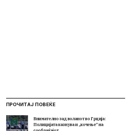
ПРОЧИТАЈ ПОВЕЌЕ
Внимателно зад воланот во Грција:
Полицијата казнува и „кочење“ на
сообраќајот