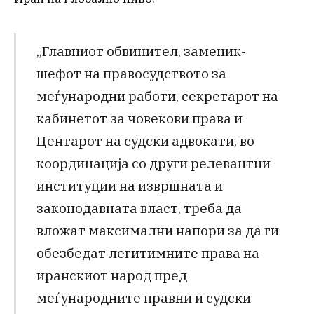
„Главниот обвинител, заменик-
шефот на правосудството за
меѓународни работи, секретарот на
кабинетот за човекови права и
Центарот на судски адвокати, во
координација со други релевантни
институции на извршната и
законодавната власт, треба да
вложат максимални напори за да ги
обезбедат легитимните права на
иранскиот народ пред
меѓународните правни и судски