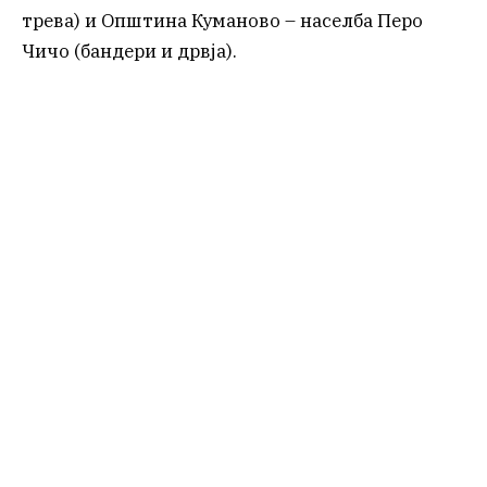
трева) и Општина Куманово – населба Перо
Чичо (бандери и дрвја).