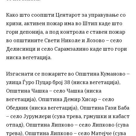
Како што соопшти Центарот за управување со
кризи, активен пожар има во Штип каде што
гори депонија, а под контрола е ставен пожар
во општините Свети Николе и Лозово – село
Делисинци и село Сарамзалино каде што гори
ниска вегетација.
Изгаснати се пожарите во Општина Куманово –
улица Ѓуро Пуцар број 38 (ниска вегетација),
Општина Чашка – село Чашка (ниска
вегетација), Општина Демир Хисар – село
Обедник (ниска вегетација), Општина Гази Баба
– село Јурумлери (сува трева, грмушки и кабаст
отпад), Општина Липково – село Липково (сува
трева), Општина Липково – село Матејче (сува