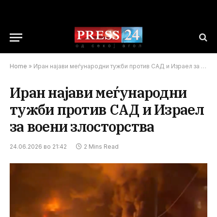
Home
»
Иран најави меѓународни тужби против САД и Израел за воени злосторства
Иран најави меѓународни
тужби против САД и Израел
за воени злосторства
24.06.2026 во 21:42
2 Mins Read