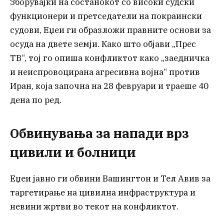
Зборувајќи на состанокот со високи судски
функционери и претседатели на покраински
судови, Еџеи ги образложи правните основи за
осуда на двете земји. Како што објави „Прес
ТВ“, тој го опиша конфликтот како „заедничка
и неиспровоцирана агресивна војна“ против
Иран, која започна на 28 февруари и траеше 40
дена по ред.
Обвинувања за напади врз
цивили и болници
Еџеи јавно ги обвини Вашингтон и Тел Авив за
таргетирање на цивилна инфраструктура и
невини жртви во текот на конфликтот.