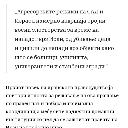
„Агресорските режими на САД и
Израел намерно извршија бројни
воени злосторства за време на
нападот врз Иран, од убивање деца
и цивили до напади врз објекти како
што се болници, училишта,
универзитети и станбени згради.“
Првиот човек на иранското правосудство ја
повтори итноста за решавање на ова прашање
по правен пат и побара максимална
координација меѓу сите надлежни домашни
институции со цел да се заштитат правата на
Иран на глобално ниво.