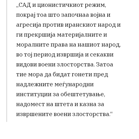
„САД и ционистичкиот режим,
покрај тоа што започнаа војна и
агресија против иранскиот народ и
ги прекршија материјалните и
моралните права на нашиот народ,
во тој период извршија и секакви
видови воени злосторства. Затоа
тие мора да бидат гонети пред
надлежните меѓународни
институции за обештетување,
надомест на штета и казна за
извршените воени злосторства.“