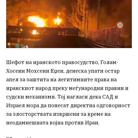
Шефот на иранското правосудство, Голам-
Хосеин Мохсени Еџеи, денеска упати остар
апел за заштита на легитимните права на
иранскиот народ преку меѓународни правни и
судски механизми. Тој нагласи дека САД и
Израел мора да понесат директна одговорност
за злосторствата извршени за време на
неодамнешната војна против Иран.