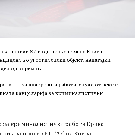
јава против 37-годишен жител на Крива
нцидент во угостителски објект, напаѓајќи
дел од опремата.
ството за внатрешни работи, случајот веќе е
ешната канцеларија за криминалистички
 за криминалистички работи Крива
ријава против Б.Ц.(37) од Крива