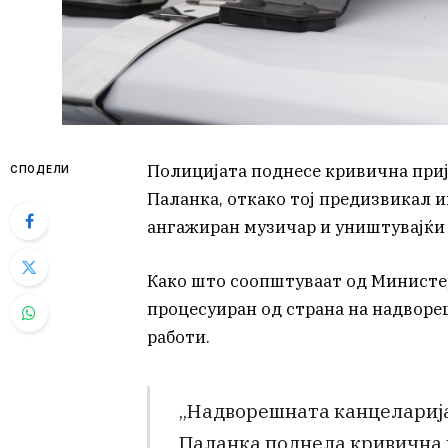
Полицијата поднесе кривична при
СПОДЕЛИ
Паланка, откако тој предизвикал и
ангажиран музичар и уништувајќи 
Како што соопштуваат од Министер
процесуиран од страна на надвор
работи.
„Надворешната канцеларија
Паланка поднела кривична п