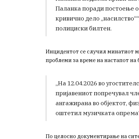
Паланка поради постоење о
кривично дело „насилство““
полициски билтен.
Инцидентот се случил минатиот ме
проблеми за време на настапот на 
„На 12.04.2026 во угостител
пријавениот попречувал чле
ангажирана во објектот, фи
оштетил музичката опрема“
По целосно документирање на сите 