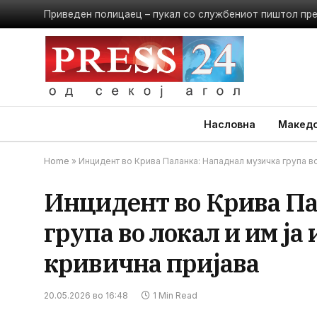
Приведен полицаец – пукал со службениот пиштол пр
Насловна
Македо
Home
»
Инцидент во Крива Паланка: Нападнал музичка група во
Инцидент во Крива Па
група во локал и им ј
кривична пријава
20.05.2026 во 16:48
1 Min Read