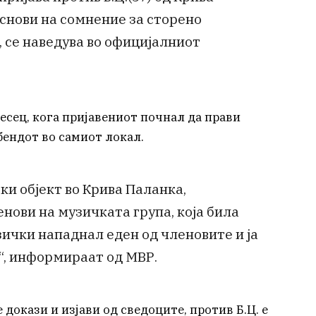
снови на сомнение за сторено
, се наведува во официјалниот
сец, кога пријавениот почнал да прави
бендот во самиот локал.
ски објект во Крива Паланка,
нови на музичката група, која била
зички нападнал еден од членовите и ја
, информираат од МВР.
докази и изјави од сведоците, против Б.Ц. е