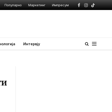
Популарно
Маркетинг
Импресум
Facebook
Instagram
TikTok
нологија
Интервју
ти