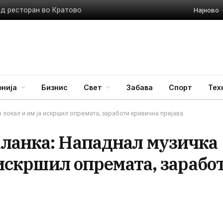
Најново
ед ресторан во Кратово
нија
Бизнис
Свет
Забава
Спорт
Тех
 локал и им ја искршил опремата, заработи кривична пријава
ланка: Нападнал музичка
а искршил опремата, зарабо