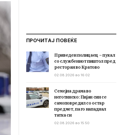
ПРОЧИТАЈ ПОВЕЌЕ
Приведен полицаец – пукал
со службениот пиштол пред
ресторан во Кратово
02.08.2026 во 16:02
Семејна драма во
неготинско: Пијан син се
самоповредил со остар
предмет, па го нападнал
татка си
02.08.2026 во 15:50