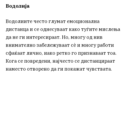
Водолија
Водолиите често глумат емоционална
дистанца и се однесуваат како туѓите мислења
да не ги интересираат. Но, многу од нив
внимателно забележуваат сè и многу работи
сфаќаат лично, иако ретко го признаваат тоа.
Кога се повредени, најчесто се дистанцираат
наместо отворено да ги покажат чувствата.