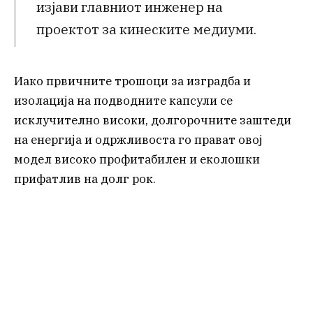
изјави главниот инженер на
проектот за кинеските медиуми.
Иако првичните трошоци за изградба и
изолација на подводните капсули се
исклучително високи, долгорочните заштеди
на енергија и одржливоста го прават овој
модел високо профитабилен и еколошки
прифатлив на долг рок.