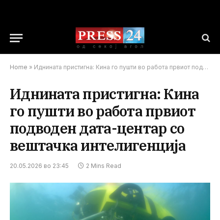
Home
»
Иднината пристигна: Кина го пушти во работа првиот подводен дата-центар со вештачка интелигенција
Иднината пристигна: Кина
го пушти во работа првиот
подводен дата-центар со
вештачка интелигенција
20.05.2026 во 23:45
2 Mins Read