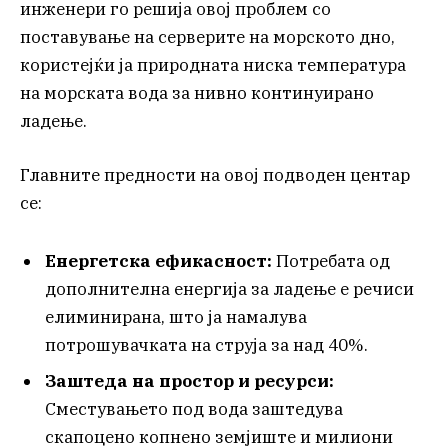
инженери го решија овој проблем со
поставување на серверите на морското дно,
користејќи ја природната ниска температура
на морската вода за нивно континуирано
ладење.
Главните предности на овој подводен центар
се:
Енергетска ефикасност:
Потребата од
дополнителна енергија за ладење е речиси
елиминирана, што ја намалува
потрошувачката на струја за над 40%.
Заштеда на простор и ресурси:
Сместувањето под вода заштедува
скапоцено копнено земјиште и милиони