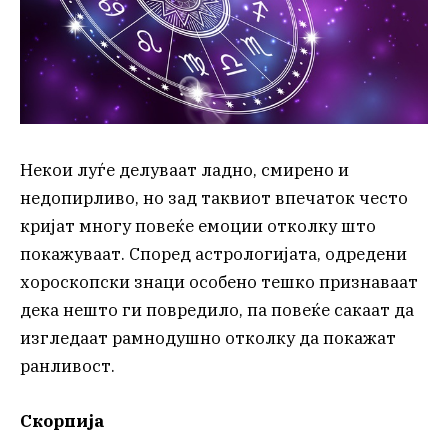
Некои луѓе делуваат ладно, смирено и
недопирливо, но зад таквиот впечаток често
кријат многу повеќе емоции отколку што
покажуваат. Според астрологијата, одредени
хороскопски знаци особено тешко признаваат
дека нешто ги повредило, па повеќе сакаат да
изгледаат рамнодушно отколку да покажат
ранливост.
Скорпија