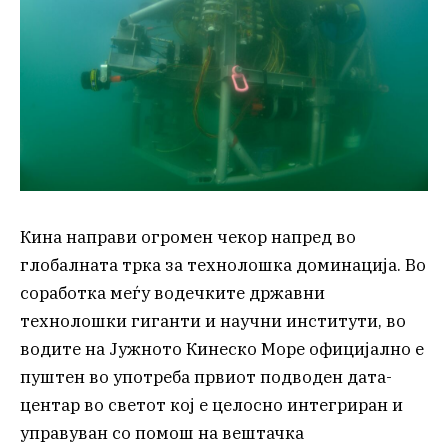
Кина направи огромен чекор напред во
глобалната трка за технолошка доминација. Во
соработка меѓу водечките државни
технолошки гиганти и научни институти, во
водите на Јужното Кинеско Море официјално е
пуштен во употреба првиот подводен дата-
центар во светот кој е целосно интегриран и
управуван со помош на вештачка