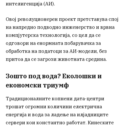
интелигенција (АИ).
Овој револуционерен проект претставува спој
на напредно подводно инженерство и врвна
компјутерска технологија, со цел да се
одговори на енормната побарувачка за
обработка на податоци за АИ-модели, без
притоа да се загрози животната средина.
Зошто под вода? Еколошки и
економски триумф
Традиционалните копнени дата-центри
трошат огромни количини електрична
енергија и вода за ладење на илјадниците
сервери кои константно работат. Кинеските