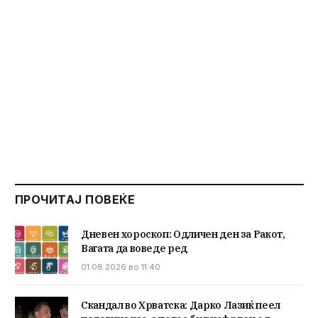
ПРОЧИТАЈ ПОВЕЌЕ
Дневен хороскоп: Одличен ден за Ракот,
Вагата да воведе ред
01.08.2026 во 11:40
Скандал во Хрватска: Дарко Лазиќ пеел