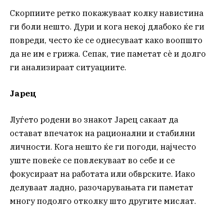
Скорпиите ретко покажуваат колку навистина
ги боли нешто. Дури и кога некој длабоко ќе ги
повреди, често ќе се однесуваат како воопшто
да не им е грижа. Сепак, тие паметат сè и долго
ги анализираат ситуациите.
Јарец
Луѓето родени во знакот Јарец сакаат да
остават впечаток на рационални и стабилни
личности. Кога нешто ќе ги погоди, најчесто
уште повеќе се повлекуваат во себе и се
фокусираат на работата или обврските. Иако
делуваат ладно, разочарувањата ги паметат
многу подолго отколку што другите мислат.