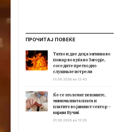
ПРОЧИТАЈ ПОВЕЌЕ
Татко и две деца загинаа во
пожар во куќа во Загорје,
соседите претходно
слушнале истрели
01.08.2026 во 13:40
Ќе се зголемат пензиите,
минималната плата и
платите во јавниот сектор –
најави Вучиќ
01.08.2026 во 13:29