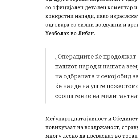
со официјален детален коментар и
конкретни напади, иако израелска
одговара со силни воздушни и арт
Хезболах во Либан.
„Операциите ќе продолжат с
нашиот народ и нашата земј
на одбраната и секој обид 
ќе наиде на уште пожесток 
соопштение на милитантнат
Меѓународната јавност и Обединет
повикуваат на воздржаност, страв
многу лесно да прераснат во тота