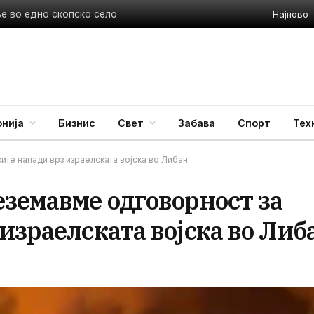
Најново
ње во едно скопско село
нија
Бизнис
Свет
Забава
Спорт
Тех
те напади врз израелската војска во Либан
земавме одговорност за
израелската војска во Либ