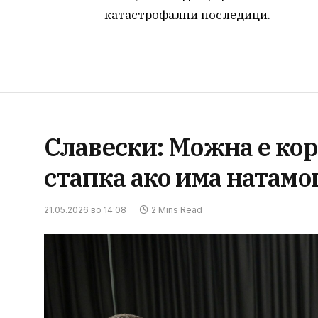
катастрофални последици.
Славески: Mожна e кор
стапка ако има натам
21.05.2026 во 14:08
2 Mins Read