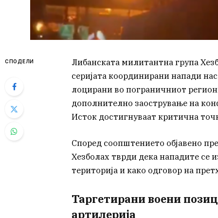
Либанската милитантна група Хезб
СПОДЕЛИ
серијата координирани напади на
лоцирани во пограничниот регион 
дополнително заострување на конф
Исток достигнуваат критична точк
Според соопштението објавено пр
Хезболах тврди дека нападите се и
територија и како одговор на пре
Таргетирани воени позиц
артилерија