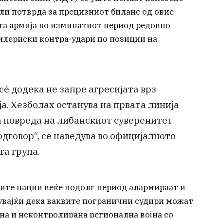
ли потврда за прецизниот биланс од овие
та армија во изминатиот период редовно
илериски контра-удари по позиции на
è додека не запре агресијата врз
а. Хезболах останува на првата линија
за повреда на либанскиот суверенитет
одговор“, се наведува во официјалното
а група.
ите нации веќе подолг период алармираат и
увајќи дека ваквите погранични судири можат
лна и неконтролирана регионална војна со