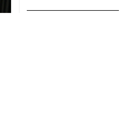
ПРОЧИТАЈ ПОВЕЌЕ
Падна цената на нафтата
04.08.2026 во 17:27
Македонија прва во Европа
по растот на минималната
плата
04.08.2026 во 14:58