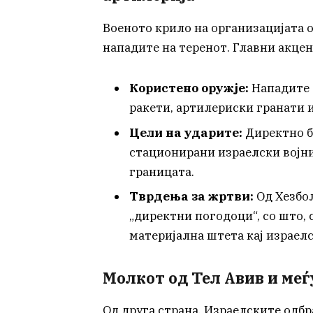
Военото крило на организацијата о
нападите на теренот. Главни акце
Користено оружје:
Нападите 
ракети, артилериски гранати и
Цели на ударите:
Директно б
стационирани израелски војни
границата.
Тврдења за жртви:
Од Хезбол
„директни погодоци“, со што,
материјална штета кај израел
Молкот од Тел Авив и ме
Од друга страна, Израелските одб