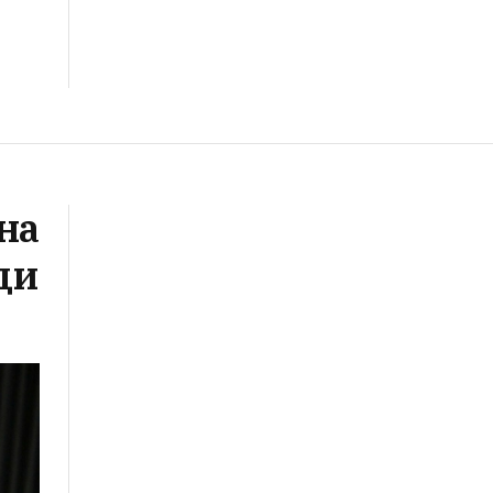
на
ци