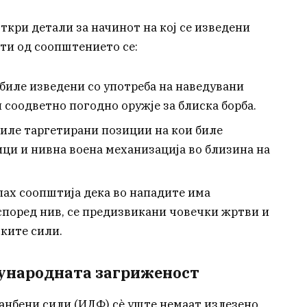
ткри детали за начинот на кој се изведени
нти од соопштението се:
биле изведени со употреба на наведувани
 соодветно погодно оружје за блиска борба.
иле таргетирани позиции на кои биле
ци и нивна воена механизација во близина на
ах соопштија дека во нападите има
 според нив, се предизвикани човечки жртви и
ските сили.
ѓународната загриженост
ранбени сили (ИДФ) сè уште немаат излезено