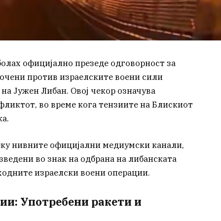
олах официјално презеде одговорност за
сочени против израелските воени сили
на Јужен Либан. Овој чекор означува
ликтот, во време кога тензиите на Блискиот
а.
еку нивните официјални медиумски канали,
зведени во знак на одбрана на либанската
тходните израелски воени операции.
ии: Употребени ракети и