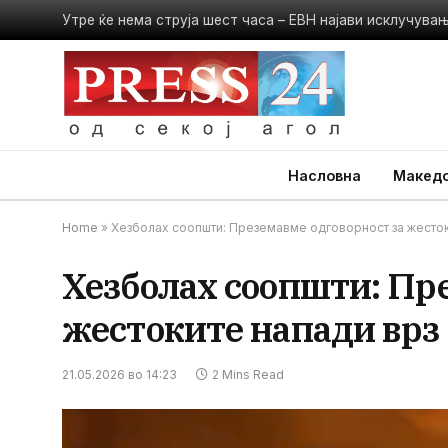
Утре ќе нема струја шест часа – ЕВН најави исклучува
Насловна
Македо
Home
»
Хезболах соопшти: Преземавме одговорност за жестоки
Хезболах соопшти: Пре
жестоките напади врз 
21.05.2026 во 14:23
2 Mins Read