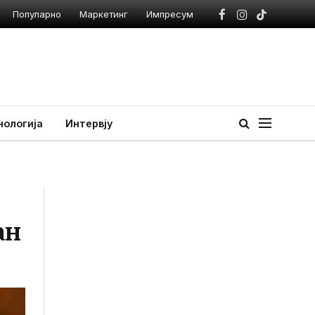
Популарно
Маркетинг
Импресум
Facebook
Instagram
TikTok
нологија
Интервју
ан