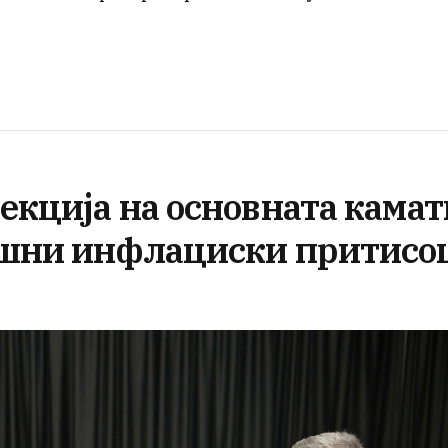
екција на основната камат
ошни инфлациски притисо