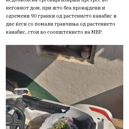
неговиот дом, при што беа пронајдени и
одземени 90 гранки од растението канабис и
две ќеси со помали гранчиња од растението
канабис, стои во соопштението на МВР.