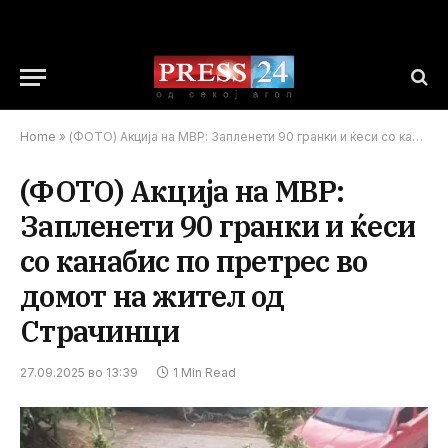
Home
»
(ФОТО) Акција на МВР: Запленети 90 гранки и ќеси со канабис по претрес во домот на жител од Страчинци
(ФОТО) Акција на МВР:
Запленети 90 гранки и ќеси
со канабис по претрес во
домот на жител од
Страчинци
27.09.2025 во 13:39
1 Min Read