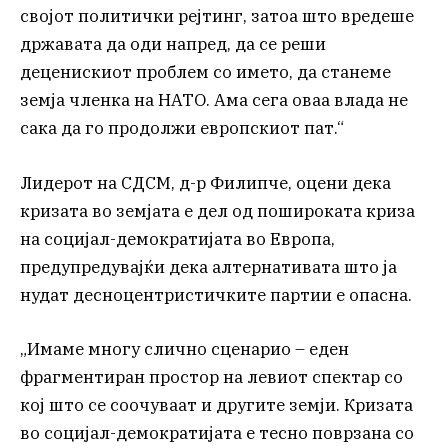
својот политички рејтинг, затоа што вредеше
државата да оди напред, да се реши
деценискиот проблем со името, да станеме
земја членка на НАТО. Ама сега оваа влада не
сака да го продолжи европскиот пат.“
Лидерот на СДСМ, д-р Филипче, оцени дека
кризата во земјата е дел од пошироката криза
на социјал-демократијата во Европа,
предупредувајќи дека алтернативата што ја
нудат десноцентристичките партии е опасна.
„Имаме многу слично сценарио – еден
фрагментиран простор на левиот спектар со
кој што се соочуваат и другите земји. Кризата
во социјал-демократијата е тесно поврзана со