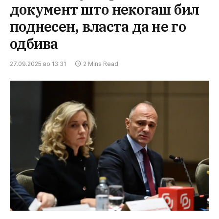
документ што некогаш бил
поднесен, власта да не го
одбива
27.09.2025 во 13:31
2 Mins Read