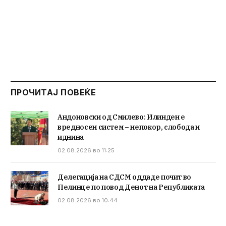
ПРОЧИТАЈ ПОВЕЌЕ
Андоновски од Смилево: Илинден е
вредносен систем – непокор, слобода и
иднина
02.08.2026 во 11:25
Делегација на СДСМ оддаде почит во
Пелинце по повод Денот на Републиката
02.08.2026 во 10:44