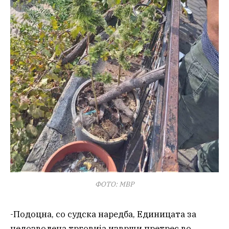
ФОТО: МВР
-Подоцна, со судска наредба, Единицата за
недозволена трговија изврши претрес во