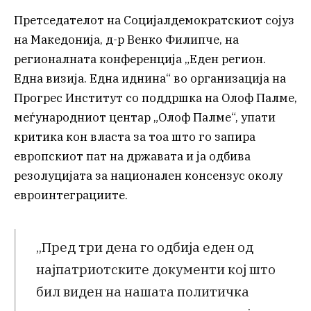
Претседателот на Социјалдемократскиот сојуз
на Македонија, д-р Венко Филипче, на
регионалната конференција „Еден регион.
Една визија. Една иднина“ во организација на
Прогрес Институт со поддршка на Олоф Палме,
меѓународниот центар „Олоф Палме“, упати
критика кон власта за тоа што го запира
европскиот пат на државата и ја одбива
резолуцијата за национален консензус околу
евроинтеграциите.
„Пред три дена го одбија еден од
најпатриотските документи кој што
бил виден на нашата политичка