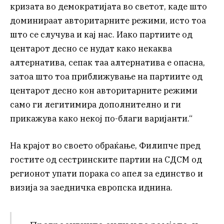
кризата во демократијата во светот, каде што
доминираат авторитарните режими, исто тоа
што се случува и кај нас. Иако партиите од
центарот десно се нудат како некаква
алтернатива, сепак таа алтернатива е опасна,
затоа што тоа приближување на партиите од
центарот десно кон авторитарните режими
само ги легитимира дополнително и ги
прикажува како некој по-благи варијанти.“
На крајот во своето обраќање, Филипче пред
гостите од сестринските партии на СДСМ од
регионот упати порака со апел за единство и
визија за заедничка европска иднина.