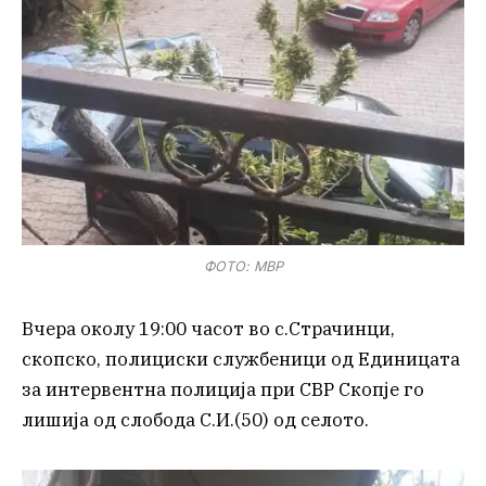
ФОТО: МВР
Вчера околу 19:00 часот во с.Страчинци,
скопско, полициски службеници од Единицата
за интервентна полиција при СВР Скопје го
лишија од слобода С.И.(50) од селото.