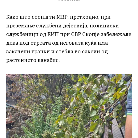
Како што соопшти МВР, претходно, при
преземање службени дејствија, полициски
службеници од ЕИП при СВР Скопје забележале
дека под стреата од неговата куќа има
закачени гранки и стебла во саксии од
растението канабис.