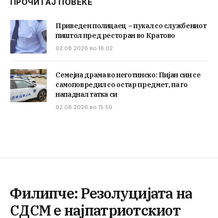
ПРОЧИТАЈ ПОВЕЌЕ
Приведен полицаец – пукал со службениот
пиштол пред ресторан во Кратово
02.08.2026 во 16:02
Семејна драма во неготинско: Пијан син се
самоповредил со остар предмет, па го
нападнал татка си
02.08.2026 во 15:50
Филипче: Резолуцијата на
СДСМ е најпатриотскиот