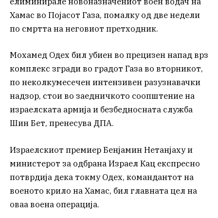
елиминирале новоназначениот воен водач на
Хамас во Појасот Газа, помалку од две недели
по смртта на неговиот претходник.
Мохамед Одех бил убиен во прецизен напад врз
комплекс згради во градот Газа во вторникот,
по неколкумесечен интензивен разузнавачки
надзор, стои во заедничкото соопштение на
израелската армија и безбедносната служба
Шин Бет, пренесува ДПА.
Израелскиот премиер Бенјамин Нетанјаху и
министерот за одбрана Израел Кац експресно
потврдија дека токму Одех, командантот на
военото крило на Хамас, бил главната цел на
оваа воена операција.