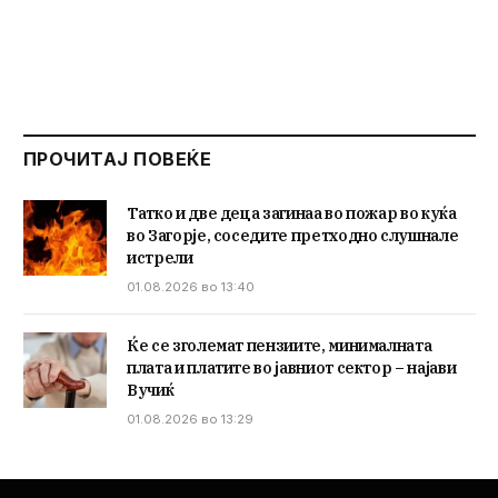
ПРОЧИТАЈ ПОВЕЌЕ
Татко и две деца загинаа во пожар во куќа
во Загорје, соседите претходно слушнале
истрели
01.08.2026 во 13:40
Ќе се зголемат пензиите, минималната
плата и платите во јавниот сектор – најави
Вучиќ
01.08.2026 во 13:29