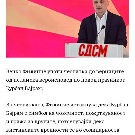
Венко Филипче упати честитка до верниците
од исламска вероисповед по повод празникот
Курбан Бајрам.
Во честитката, Филипче истакнува дека Курбан
Бајрам е симбол на човечност, пожртвуваност
и грижа за другите, потсетувајќи дека
вистинските вредности се во солидарноста,