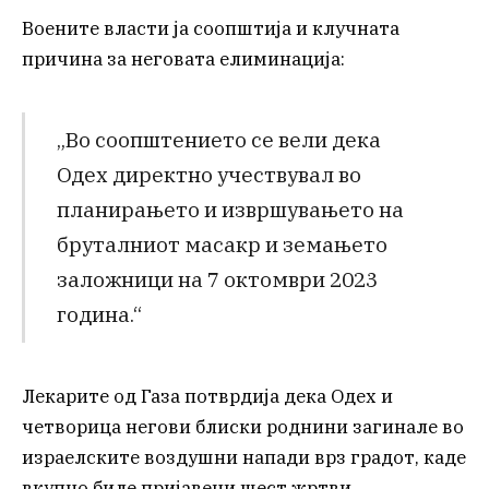
Воените власти ја соопштија и клучната
причина за неговата елиминација:
„Во соопштението се вели дека
Одех директно учествувал во
планирањето и извршувањето на
бруталниот масакр и земањето
заложници на 7 октомври 2023
година.“
Лекарите од Газа потврдија дека Одех и
четворица негови блиски роднини загинале во
израелските воздушни напади врз градот, каде
вкупно биле пријавени шест жртви.