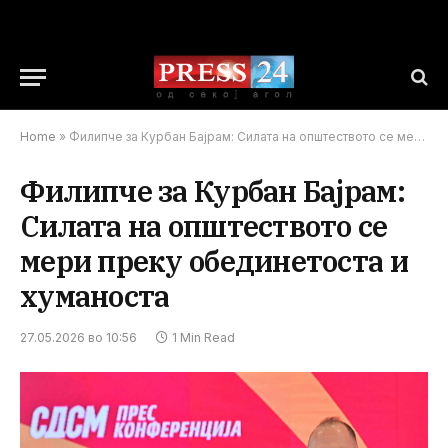
Home
»
Филипче за Курбан Бајрам: Силата на општеството се мери преку обединетоста и хуманоста
Филипче за Курбан Бајрам:
Силата на општеството се
мери преку обединетоста и
хуманоста
27.05.2026 во 10:56
1 Min Read