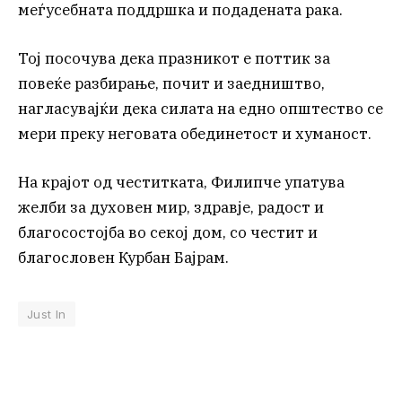
меѓусебната поддршка и подадената рака.
Тој посочува дека празникот е поттик за
повеќе разбирање, почит и заедништво,
нагласувајќи дека силата на едно општество се
мери преку неговата обединетост и хуманост.
На крајот од честитката, Филипче упатува
желби за духовен мир, здравје, радост и
благосостојба во секој дом, со честит и
благословен Курбан Бајрам.
Just In