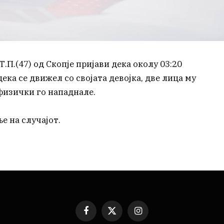
Т.П.(47) од Скопје пријави дека околу 03:20
ека се движел со својата девојка, две лица му
 физички го нападнале.
е на случајот.
Facebook
X
Instagram