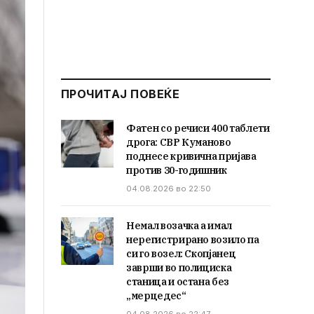
ПРОЧИТАЈ ПОВЕЌЕ
Фатен со речиси 400 таблети
дрога: СВР Куманово
поднесе кривична пријава
против 30-годишник
04.08.2026 во 22:50
Немал возачка а имал
нерегистрирано возило па
си го возел: Скопјанец
заврши во полициска
станица и остана без
„мерцедес“