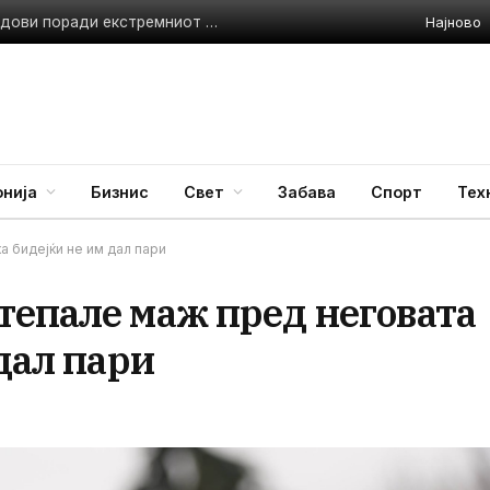
Најново
Италија воведува црвен аларм за сите 27 поголеми градови поради екстремниот топлотен бран
нија
Бизнис
Свет
Забава
Спорт
Тех
а бидејќи не им дал пари
тепале маж пред неговата
 дал пари