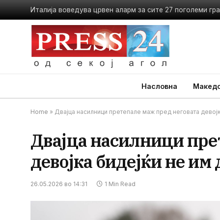
Насловна
Македо
Home
»
Двајца насилници претепале маж пред неговата девојк
Двајца насилници пре
девојка бидејќи не им
26.05.2026 во 14:31
1 Min Read