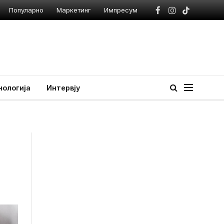
Популарно
Маркетинг
Импресум
Facebook
Instagram
TikTok
нологија
Интервју