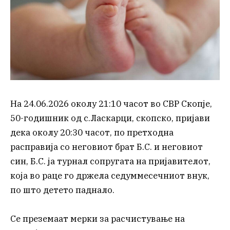
На 24.06.2026 околу 21:10 часот во СВР Скопје,
50-годишник од с.Ласкарци, скопско, пријави
дека околу 20:30 часот, по претходна
расправија со неговиот брат Б.С. и неговиот
син, Б.С. ја турнал сопругата на пријавителот,
која во раце го држела седуммесечниот внук,
по што детето паднало.
Се преземаат мерки за расчистување на