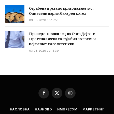
Ограбена црква во кривопаланечко:
Однесени пари и бакарен котел
03.08.2026 во 15:55
Приведен полицаец во Стар Дојран:
Претепал жена со која бил во врска и
нејзиниот малолетен син
03.08.2026 во 15:39
Facebook
X
Instagram
(Twitter)
НАСЛОВНА
НАЈНОВО
ИМПРЕСУМ
МАРКЕТИНГ