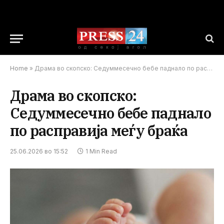
Home
»
Драма во скопско: Седуммесечно бебе паднало по расправија меѓу браќа
Драма во скопско:
Седуммесечно бебе паднало
по расправија меѓу браќа
25.06.2026 во 15:52
1 Min Read