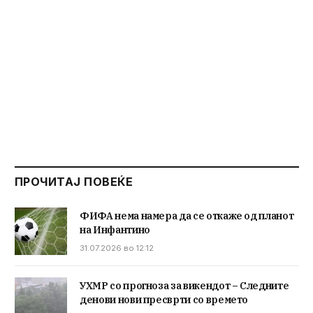
ПРОЧИТАЈ ПОВЕЌЕ
ФИФА нема намера да се откаже од планот
на Инфантино
31.07.2026 во 12:12
УХМР со прогноза за викендот – Следните
денови нови пресврти со времето