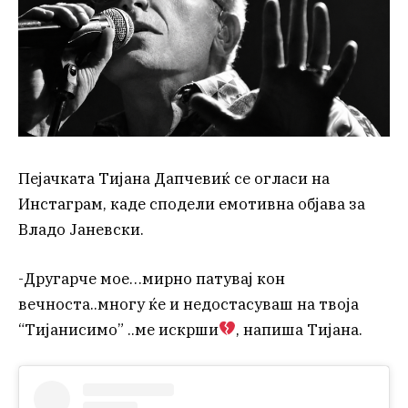
Пејачката Тијана Дапчевиќ се огласи на
Инстаграм, каде сподели емотивна објава за
Владо Јаневски.
-Другарче мое…мирно патувај кон
вечноста..многу ќе и недостасуваш на твоја
“Тијанисимо” ..ме искрши
, напиша Тијана.