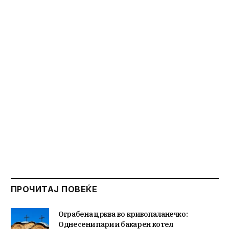
ПРОЧИТАЈ ПОВЕЌЕ
Ограбена црква во кривопаланечко:
Однесени пари и бакарен котел