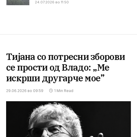
24.07.2026 во 11:50
Тијана со потресни зборови
се прости од Владо: „Ме
искрши другарче мое”
29.06.2026 во 09:59
1 Min Read