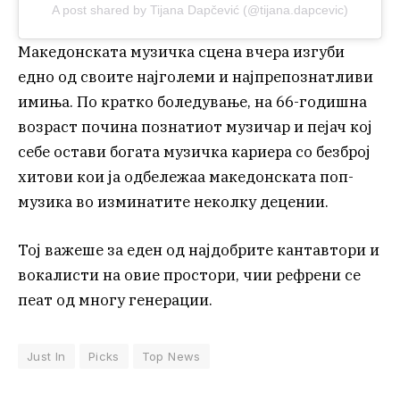
A post shared by Tijana Dapčević (@tijana.dapcevic)
Македонската музичка сцена вчера изгуби
едно од своите најголеми и најпрепознатливи
имиња. По кратко боледување, на 66-годишна
возраст почина познатиот музичар и пејач кој
себе остави богата музичка кариера со безброј
хитови кои ја одбележаа македонската поп-
музика во изминатите неколку децении.
Тој важеше за еден од најдобрите кантавтори и
вокалисти на овие простори, чии рефрени се
пеат од многу генерации.
Just In
Picks
Top News