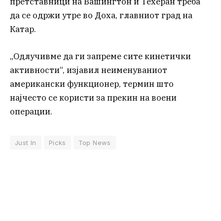
претставници на Вашингтон и Техеран треба
да се одржи утре во Доха, главниот град на
Катар.
„Одлучивме да ги запреме сите кинетички
активности“, изјавил неименуваниот
американски функционер, термин што
најчесто се користи за прекин на воени
операции.
Just In
Picks
Top News