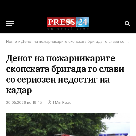
Home
»
Денот на пожарникарите скопската бригада го слави со сериозен недостиг на кадар
Денот на пожарникарите
скопската бригада го слави
со сериозен недостиг на
кадар
20.05.2026 во 19:45
1 Min Read