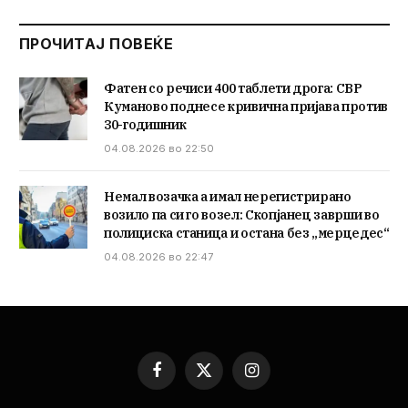
ПРОЧИТАЈ ПОВЕЌЕ
Фатен со речиси 400 таблети дрога: СВР
Куманово поднесе кривична пријава против
30-годишник
04.08.2026 во 22:50
Немал возачка а имал нерегистрирано
возило па си го возел: Скопјанец заврши во
полициска станица и остана без „мерцедес“
04.08.2026 во 22:47
Facebook
X
Instagram
(Twitter)