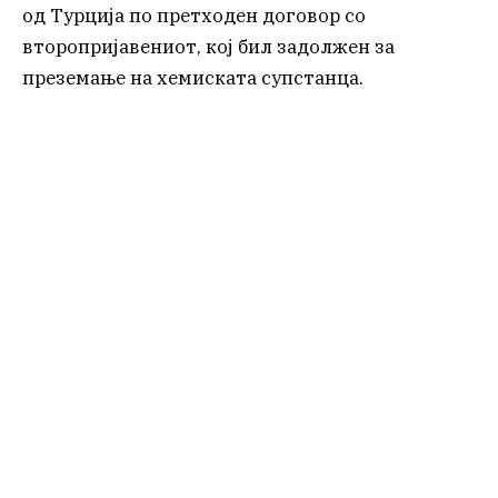
од Турција по претходен договор со
второпријавениот, кој бил задолжен за
преземање на хемиската супстанца.