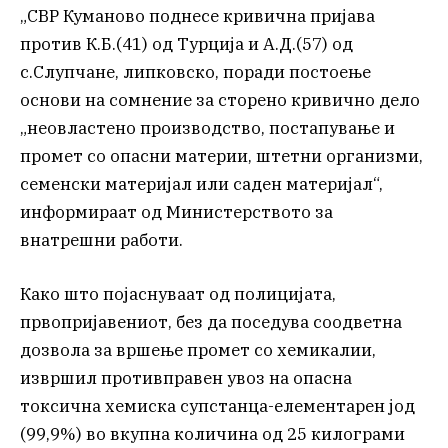
„СВР Куманово поднесе кривична пријава
против К.Б.(41) од Турција и А.Д.(57) од
с.Слупчане, липковско, поради постоење
основи на сомнение за сторено кривично дело
„неовластено производство, постапување и
промет со опасни материи, штетни организми,
семенски материјал или саден материјал“,
информираат од Министерството за
внатрешни работи.
Како што појаснуваат од полицијата,
првопријавениот, без да поседува соодветна
дозвола за вршење промет со хемикалии,
извршил противправен увоз на опасна
токсична хемиска супстанца-елементарен јод
(99,9%) во вкупна количина од 25 килограми