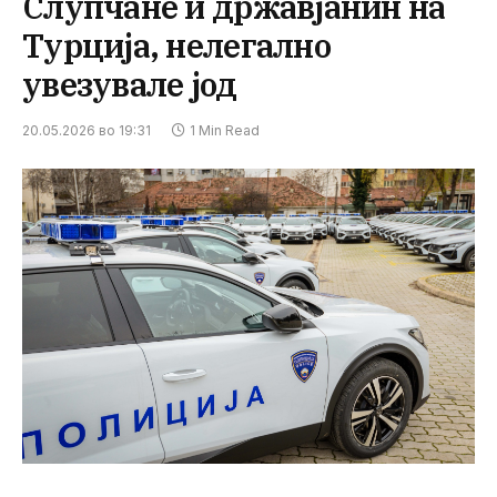
Слупчане и државјанин на
Турција, нелегално
увезувале јод
20.05.2026 во 19:31
1 Min Read