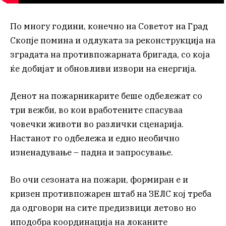
По многу години, конечно на Советот на Град
Скопје помина и одлуката за реконструкција на
зградата на противпожарната бригада, со која
ќе добијат и обновливи извори на енергија.
Денот на пожарникарите беше одбележат со
три вежби, во кои вработените спасуваа
човечки животи во различки сценарија.
Настанот го одбележа и едно необично
изненадување – падна и запросување.
Во очи сезоната на пожари, формиран е и
кризен противпожарен штаб на ЗЕЛС кој треба
да одговори на сите предизвици летово но
иподобра координација на локаните