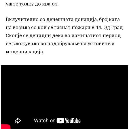
уште толку до крајот.
Вклучително со денешната донација, бројката
на возила со кои се гаснат пожари е 44. Од Град
Скопје се децидни дека во изминатиот период
се вложувало во подобрување на условите и
модернизација.