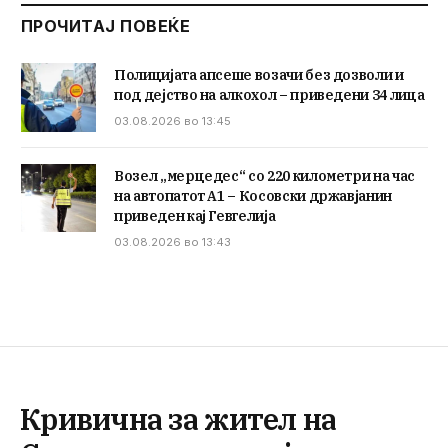
ПРОЧИТАЈ ПОВЕЌЕ
Полицијата апсеше возачи без дозволи и
под дејство на алкохол – приведени 34 лица
03.08.2026 во 13:45
Возел „мерцедес“ со 220 километри на час
на автопатот А1 – Косовски државјанин
приведен кај Гевгелија
03.08.2026 во 13:43
Кривична за жител на