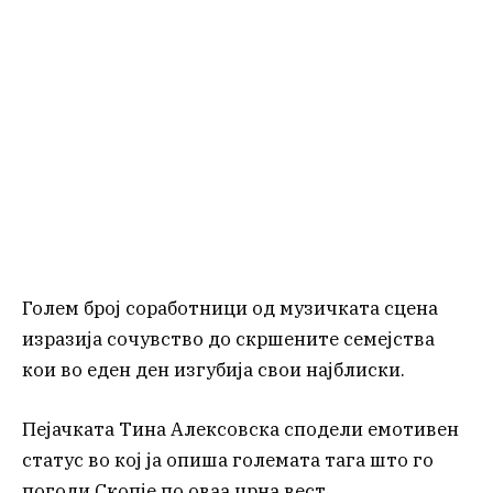
Голем број соработници од музичката сцена
изразија сочувство до скршените семејства
кои во еден ден изгубија свои најблиски.
Пејачката Тина Алексовска сподели емотивен
статус во кој ја опиша големата тага што го
погоди Скопје по оваа црна вест.