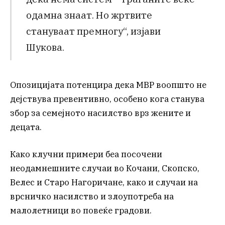
одамна знаат. Но жртвите
стануваат премногу“, изјави
Шукова.
Опозицијата потенцира дека МВР воопшто не
дејствува превентивно, особено кога станува
збор за семејното насилство врз жените и
децата.
Како клучни примери беа посочени
неодамнешните случаи во Кочани, Скопско,
Велес и Старо Нагоричане, како и случаи на
врсничко насилство и злоупотреба на
малолетници во повеќе градови.