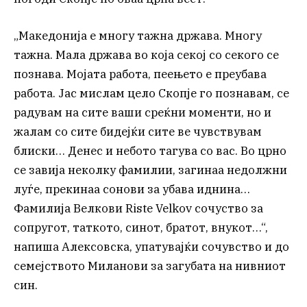
„Македонија е многу тажна држава. Многу
тажна. Мала држава во која секој со секого се
познава. Мојата работа, пеењето е преубава
работа. Јас мислам цело Скопје го познавам, се
радувам на сите ваши среќни моменти, но и
жалам со сите бидејќи сите ве чувствувам
блиски… Денес и небото тагува со вас. Во црно
се завија неколку фамилии, загинаа недолжни
луѓе, прекинаа сонови за убава иднина…
Фамилија Велкови Riste Velkov сочуство за
сопругот, таткото, синот, братот, внукот…“,
напиша Алексовска, упатувајќи сочувство и до
семејството Миланови за загубата на нивниот
син.