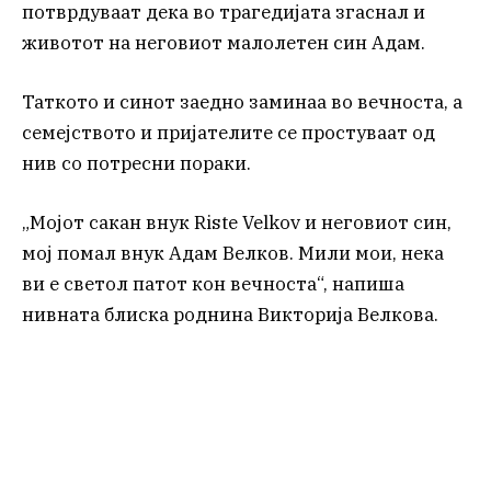
потврдуваат дека во трагедијата згаснал и
животот на неговиот малолетен син Адам.
Таткото и синот заедно заминаа во вечноста, а
семејството и пријателите се простуваат од
нив со потресни пораки.
„Мојот сакан внук Riste Velkov и неговиот син,
мој помал внук Адам Велков. Мили мои, нека
ви е светол патот кон вечноста“, напиша
нивната блиска роднина Викторија Велкова.