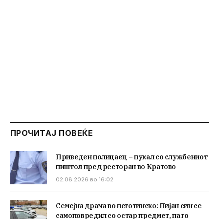
ПРОЧИТАЈ ПОВЕЌЕ
Приведен полицаец – пукал со службениот
пиштол пред ресторан во Кратово
02.08.2026 во 16:02
Семејна драма во неготинско: Пијан син се
самоповредил со остар предмет, па го