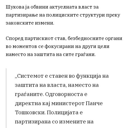
Шукова ја обвини актуелната власт за
партизирање на полициските структури преку
законските измени.
Според партискиот став, безбедносните органи
во моментов се фокусирани на други цели
наместо на заштита на сите граѓани.
„Системот е ставен во функција на
заштита на власта, наместо на
граѓаните. Одговорноста е
директна кај министерот Панче
Тошковски. Полицијата е
партизирана со измените на