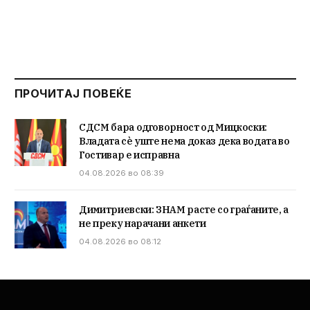
ПРОЧИТАЈ ПОВЕЌЕ
СДСМ бара одговорност од Мицкоски:
Владата сè уште нема доказ дека водата во
Гостивар е исправна
04.08.2026 во 08:39
Димитриевски: ЗНАМ расте со граѓаните, а
не преку нарачани анкети
04.08.2026 во 08:12