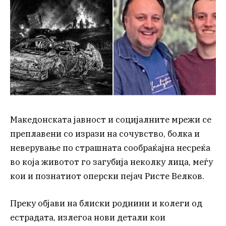
Македонската јавност и социјалните мрежи се
преплавени со изрази на сочувство, болка и
неверување по страшната сообраќајна несреќа
во која животот го загубија неколку лица, меѓу
кои и познатиот оперски пејач Ристе Велков.
Преку објави на блиски роднини и колеги од
естрадата, излегоа нови детали кои