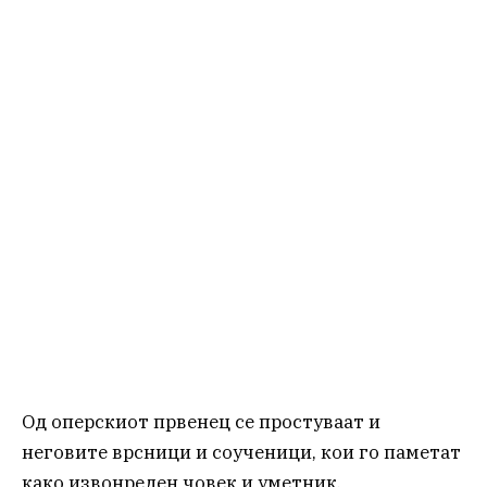
Од оперскиот првенец се простуваат и
неговите врсници и соученици, кои го паметат
како извонреден човек и уметник.