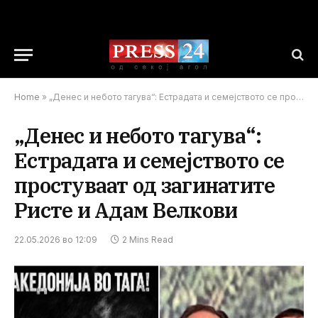
Home
»
„Денес и небото тагува“: Естрадата и семејството се простуваат од загинатите Ристе и Адам Велкови
„Денес и небото тагува“:
Естрадата и семејството се
простуваат од загинатите
Ристе и Адам Велкови
22.05.2026 во 12:09
2 Mins Read