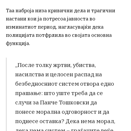
Таа наброја низа кривични дела и трагични
настани кои ја потресоа јавноста во
изминатиот период, нагласувајќи дека
полицијата потфрлила во својата основна
функција.
„После толку жртви, убиства,
насилства и целосен распад на
безбедносниот систем отвора едно
прашање: што уште треба да се
случи за Панче Тошковски да
понесе морална одговорност и да
поднесе оставка? Дека нема морал,
дека нема систем – граѓаните веќе