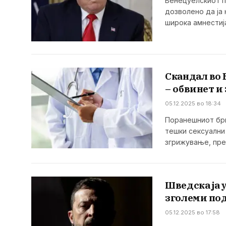
Венецуелскиот 
дозволено да ја
широка амнестиј
Скандал во 
– обвинет и
05.12.2025 во 18:34
Поранешниот бри
тешки сексуални
згрижување, пре
Шведска ја у
зголеми по
05.12.2025 во 17:58