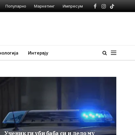
Популарно
Маркетинг
Импресум
Facebook
Instagram
TikTok
нологија
Интервју
Ученик ги уби баба си и дедо му