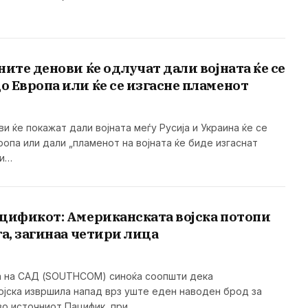
ните денови ќе одлучат дали војната ќе се
 Европа или ќе се изгасне пламенот
 ќе покажат дали војната меѓу Русија и Украина ќе се
опа или дали „пламенот на војната ќе биде изгаснат
ви…
цификот: Американската војска потопи
га, загинаа четири лица
а на САД (SOUTHCOM) синоќа соопшти дека
ојска извршила напад врз уште еден наводен брод за
во источниот Пацифик, при…