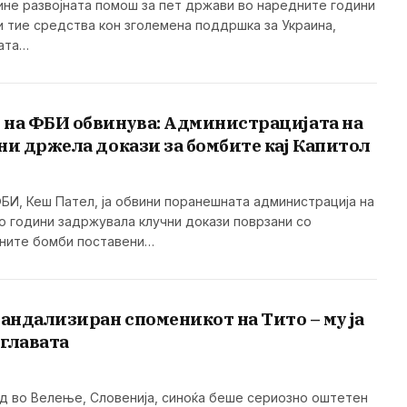
кине развојната помош за пет држави во наредните години
чи тие средства кон зголемена поддршка за Украина,
ата…
 на ФБИ обвинува: Администрацијата на
ни држела докази за бомбите кај Капитол
БИ, Кеш Пател, ја обвини поранешната администрација на
со години задржувала клучни докази поврзани со
вните бомби поставени…
Вандализиран споменикот на Тито – му ја
главата
д во Велење, Словенија, синоќа беше сериозно оштетен