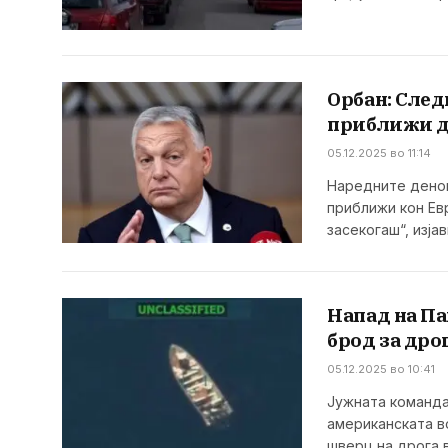
Орбан: След
приближи до
05.12.2025 во 11:14
Наредните денови
приближи кон Евр
засекогаш“, изја
Напад на Па
брод за дро
05.12.2025 во 10:41
Јужната команд
американската в
шверц на дрога 