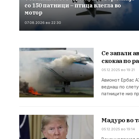
со 150 патници – птица влегла во
мотор
07.08.2026 во 22:30
Се запали а
скокаа по ра
05.12.2025 во 19:21
Авионот Ербас А
веднаш по слету
патниците низ п
Мадуро во т
05.12.2025 во 19:14