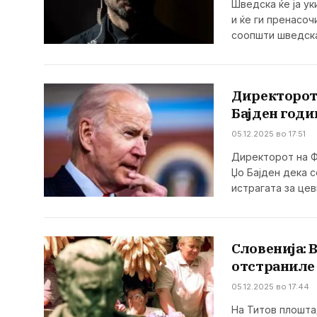
Шведска ќе ја у
и ќе ги пренасо
соопшти шведск
Директорот
Бајден годи
05.12.2025 во 17:51
Директорот на Ф
Џо Бајден дека 
истрагата за це
Словенија: 
отстраниле 
05.12.2025 во 17:44
На Титов плошта