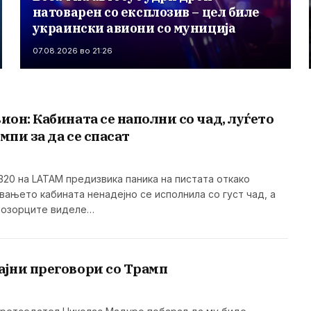
натоварен со експлозив – цел биле
украински авиони со муниција
07.08.2026 во 21:26
вион: Кабината се наполни со чад, луѓето
мпи за да се спасат
320 на LATAM предизвика паника на пистата откако
вањето кабината ненадејно се исполнила со густ чад, а
розорците виделе…
ајни преговори со Трамп