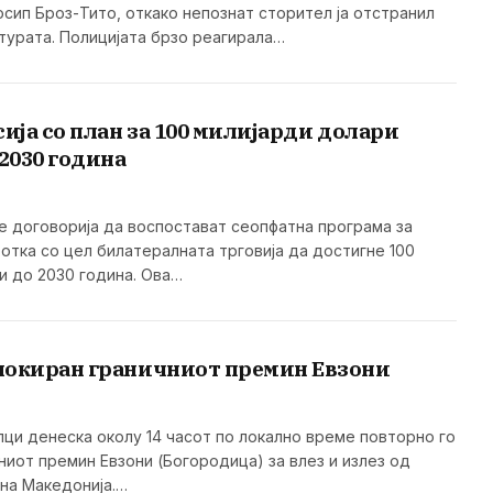
осип Броз-Тито, откако непознат сторител ја отстранил
птурата. Полицијата брзо реагирала…
сија со план за 100 милијарди долари
 2030 година
се договорија да воспостават сеопфатна програма за
отка со цел билатералната трговија да достигне 100
и до 2030 година. Ова…
локиран граничниот премин Евзони
лци денеска околу 14 часот по локално време повторно го
ниот премин Евзони (Богородица) за влез и излез од
рна Македонија.…