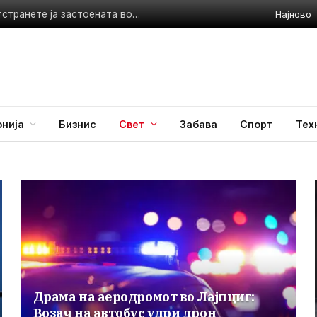
Најново
Д-р Даниловски: Внимавајте на тигрестите комарци, отстранете ја застоената вода околу домот
нија
Бизнис
Свет
Забава
Спорт
Тех
Драма на аеродромот во Лајпциг:
Возач на автобус удри дрон