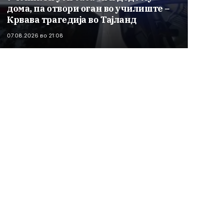
дома, па отвори оган во училиште –
Крвава трагедија во Тајланд
07.08.2026 во 21:08