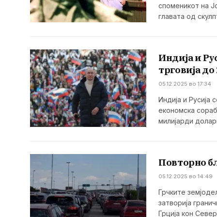
споменикот на Ј
главата од скул
Индија и Ру
трговија до
05.12.2025 во 17:34
Индија и Русија 
економска сораб
милијарди долар
Повторно б
05.12.2025 во 14:49
Грчките земјоде
затворија гранич
Грција кон Севе