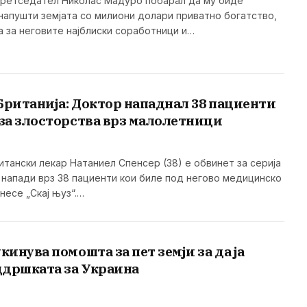
претседател Николас Мадуро побарал да му биде
 напушти земјата со милиони долари приватно богатство,
а за неговите најблиски соработници и…
Британија: Доктор нападнал 38 пациенти
 за злосторства врз малолетници
тански лекар Натаниел Спенсер (38) е обвинет за серија
 напади врз 38 пациенти кои биле под негово медицинско
несе „Скај њуз“.…
кинува помошта за пет земји за да ја
ддршката за Украина