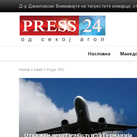
Насловна
Македо
Home
»
Свет
»
Page 292
Откажан летот од Солун за Германија