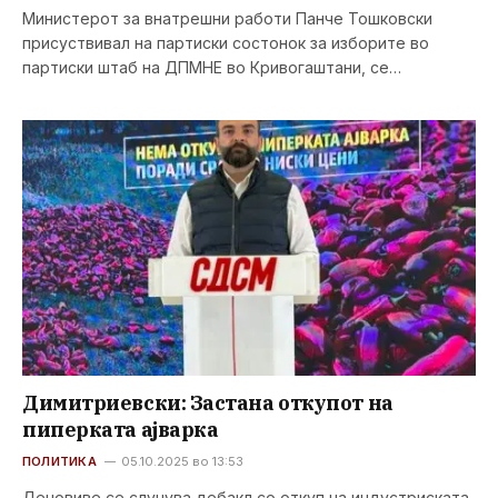
Министерот за внатрешни работи Панче Тошковски
присуствивал на партиски состонок за изборите во
партиски штаб на ДПМНЕ во Кривогаштани, се…
Димитриевски: Застана откупот на
пиперката ајварка
ПОЛИТИКА
05.10.2025 во 13:53
Деновиве се случува дебакл со откуп на индустриската