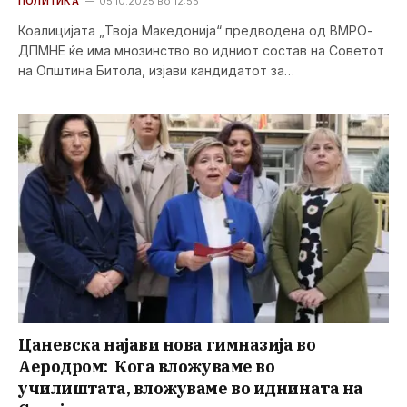
ПОЛИТИКА
05.10.2025 во 12:55
Коалицијата „Твоја Македонија“ предводена од ВМРО-
ДПМНЕ ќе има мнозинство во идниот состав на Советот
на Општина Битола, изјави кандидатот за…
Цаневска најави нова гимназија во
Аеродром: Кога вложуваме во
училиштата, вложуваме во иднината на