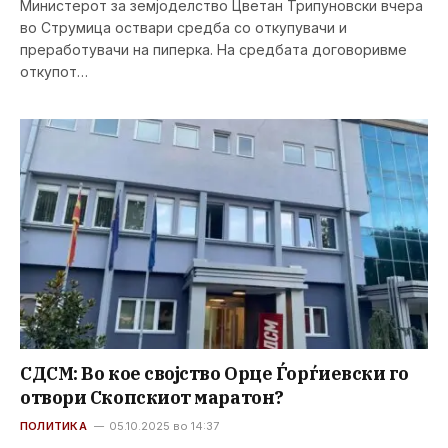
Министерот за земјоделство Цветан Трипуновски вчера
во Струмица оствари средба со откупувачи и
преработувачи на пиперка. На средбата договоривме
откупот…
СДСМ: Во кое својство Орце Ѓорѓиевски го
отвори Скопскиот маратон?
ПОЛИТИКА
05.10.2025 во 14:37