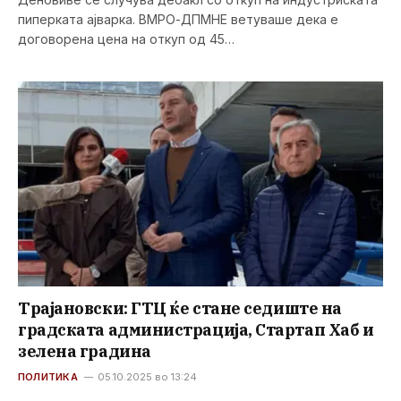
пиперката ајварка. ВМРО-ДПМНЕ ветуваше дека е
договорена цена на откуп од 45…
Трајановски: ГТЦ ќе стане седиште на
градската администрација, Стартап Хаб и
зелена градина
ПОЛИТИКА
05.10.2025 во 13:24