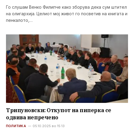
Го слушам Венко Филипче како зборува дека сум штител
на олигархија. Целиот мој живот го посветив на книгата и
пенкалото,…
Трипуновски: Откупот на пиперка се
одвива непречено
ПОЛИТИКА
05.10.2025 во 15:13