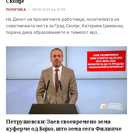
Скопје
ПОЛИТИКА
05.10.2025 во 12:29
На Денот на просветните работници, носителката на
советничката листа за Град Скопје, Катерина Цаневска,
порача дека образованието е темелот врз…
Петрушевски: Заев своевремено зема
куферче од Бојко, што зема сега Филипче