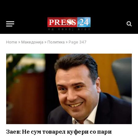
Home
»
Македонија
»
Политика
»
Page 347
Заев: Не сум товарел куфери со пари