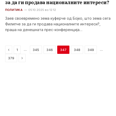
за да ги продава националните интереси?
ПОЛИТИКА
05.10.2025 во 12:12
Заев своевремено зема куферче од Бојко, што зема сега
Филипче за да ги продава националните интереси?,
праша на денешната прес-конференција…
Previous
…
…
1
345
346
347
348
349
Next
379