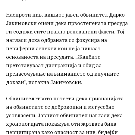
Наспроти нив, вишиот јавен обвинител Дарко
Јакимовски оцени дека првостепената пресуда
ги содржи сите правно релевантни факти. Тој
нагласи дека одбраната се фокусира на
периферни аспекти кои не ја нишаат
основаноста на пресудата. „Жалбите
претставуваат дистракција и обид за
пренасочување на вниманието од клучните
докази“, истакна Јакимовски.
Обвинителството потсети дека признанијата
на обвинетите се доброволни и меѓусебно
усогласени. Јавниот обвинител нагласи дека
хронологијата покажува оти жртвата била
перципирана како опасност за нив, бидејќи