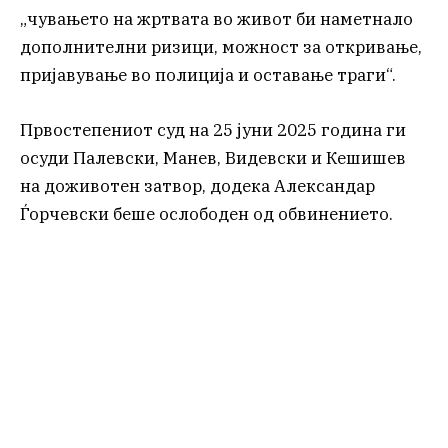
„чувањето на жртвата во живот би наметнало
дополнителни ризици, можност за откривање,
пријавување во полиција и оставање траги“.
Првостепениот суд на 25 јуни 2025 година ги
осуди Палевски, Манев, Видевски и Кешишев
на доживотен затвор, додека Александар
Ѓорчевски беше ослободен од обвинението.