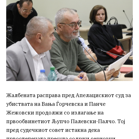
Жалбената расправа пред Апелацискиот суд за
убиствата на Вања Ѓорчевска и Панче
Жежовски продолжи со излагање на
првообвинетиот Љупчо Палевски-Палчо. Тој
пред судечкиот совет истакна дека
првостепената пресуда содржи сериозни