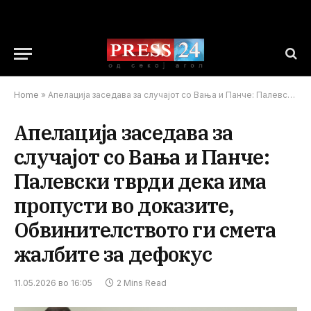
Home
»
Апелација заседава за случајот со Вања и Панче: Палевски тврди дека има пропусти во доказите, Обвинителството ги смета жалбите за дефокус
Апелација заседава за
случајот со Вања и Панче:
Палевски тврди дека има
пропусти во доказите,
Обвинителството ги смета
жалбите за дефокус
11.05.2026 во 16:05
2 Mins Read