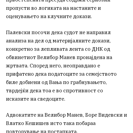
пропусти во логиката на настаните и
оценувањето на клучните докази.
Палевски посочи дека судот не направил
анализа на дел од материјалните докази,
конкретно за лепливата лента со ДНК од
обвинетиот Велибор Манев пронајдена на
жртвата. Според него, неоправдано е
прифатено дека податоците за семејството
биле добиени од Вања по грабнувањето,
тврдејќи дека тоа е во спротивност со
исказите на сведоците.
Адвокатите на Велибор Манев, Боре Видевски и
Влатко Кешишев исто така побараа
повторување на постапката.