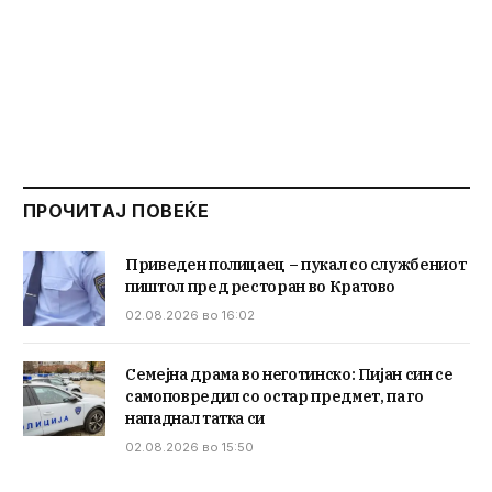
ПРОЧИТАЈ ПОВЕЌЕ
Приведен полицаец – пукал со службениот
пиштол пред ресторан во Кратово
02.08.2026 во 16:02
Семејна драма во неготинско: Пијан син се
самоповредил со остар предмет, па го
нападнал татка си
02.08.2026 во 15:50