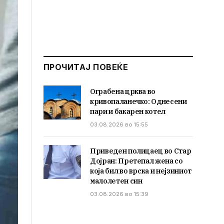
ПРОЧИТАЈ ПОВЕЌЕ
Ограбена црква во
кривопаланечко: Однесени
пари и бакарен котел
03.08.2026 во 15:55
Приведен полицаец во Стар
Дојран: Претепал жена со
која бил во врска и нејзиниот
малолетен син
03.08.2026 во 15:39