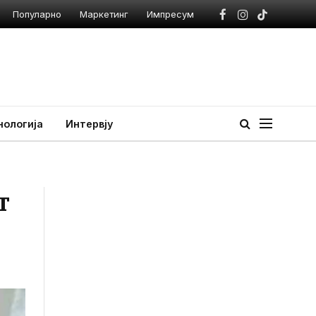
Популарно
Маркетинг
Импресум
Facebook
Instagram
TikTok
нологија
Интервју
т