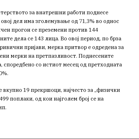
стерството за внатрешни работи поднесе
 овој дел има зголемување од 71,3% во однос
ичен прогон се преземени против 144
ите дела се 143 лица. Во овој период, по брза
ривични пријави, мерка притвор е одредена за
ечени мерки на претпазливост. Поднесените
а, споредбено со истиот месец од претходната
0%.
е вкупно 19 прекршоци, најчесто за „физички
499 поплаки, од кои најголем број се на
ип.