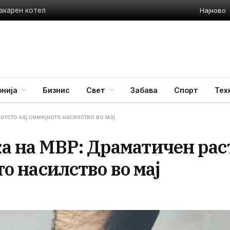
Најново
акарен котел
нија
Бизнис
Свет
Забава
Спорт
Тех
отсто кај семејното насилство во мај
а на МВР: Драматичен рас
то насилство во мај