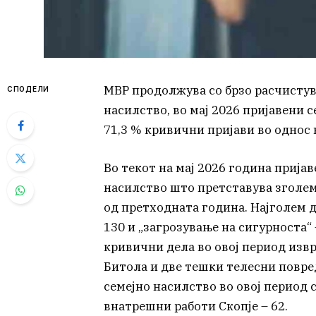
МВР продолжува со брзо расчистув
СПОДЕЛИ
насилство, во мај 2026 пријавени 
71,3 % кривични пријави во однос 
Во текот на мај 2026 година прија
насилство што претставува зголем
од претходната година. Најголем д
130 и „загрозување на сигурноста“
кривични дела во овој период извр
Битола и две тешки телесни повред
семејно насилство во овој период 
внатрешни работи Скопје – 62.