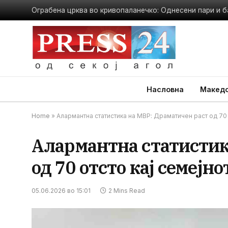
Ограбена црква во кривопаланечко: Однесени пари и б
Насловна
Македо
Home
»
Алармантна статистика на МВР: Драматичен раст од 70 
Алармантна статистик
од 70 отсто кај семејно
05.06.2026 во 15:01
2 Mins Read