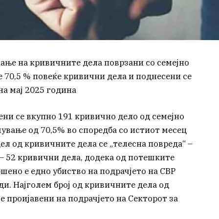
ање на кривичните дела поврзани со семејно
се 70,5 % повеќе кривични дела и поднесени се
на мај 2025 година
вени се вкупно 191 кривично дело од семејно
ување од 70,5% во споредба со истиот месец
ел од кривичните дела се „телесна повреда“ –
 – 52 кривични дела, додека од потешките
шено е едно убиство на подрачјето на СВР
и. Најголем број од кривичните дела од
се проијавени на подрачјето на Секторот за