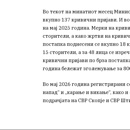
Во текот на минатиот месец Мини
вкупно 137 кривични пријави. И во
на мај 2025 година. Мерки на крив
сторители, а како жртви на кривичн
постапка поднесени се вкупно 18 к
15 сторители, а за 48 лица се изр
кривични пријави по брза постапк
година бележат зголемување за 80
Во мај 2026 година регистрирани с
напад“ и „карање и викање“, како и 
подрачјата на СВР Скопје и СВР Шт