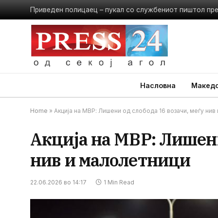
Приведен полицаец – пукал со службениот пиштол пр
Насловна
Македо
Home
»
Акција на МВР: Лишени од слобода 16 возачи, меѓу нив
Акција на МВР: Лишени
нив и малолетници
22.06.2026 во 14:17
1 Min Read