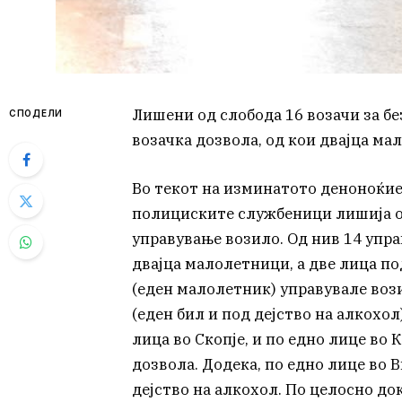
Лишени од слобода 16 возачи за бе
СПОДЕЛИ
возачка дозвола, од кои двајца ма
Во текот на изминатото деноноќие 
полициските службеници лишија од
управување возило. Од нив 14 упра
двајца малолетници, а две лица по
(еден малолетник) управувале вози
(еден бил и под дејство на алкохол)
лица во Скопје, и по едно лице во 
дозвола. Додека, по едно лице во 
дејство на алкохол. По целосно д