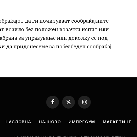
браќајот да ги почитуваат сообраќајните
аат возило без положен возачки испит или
абрана за управување или доколку се под
ки да придонесеме за побезбеден сообраќај.
Facebook
X
Instagram
(Twitter)
НАСЛОВНА
НАЈНОВО
ИМПРЕСУМ
МАРКЕТИНГ
Њу Медиа Комјуникејшн © 2010 | сите права заштитени