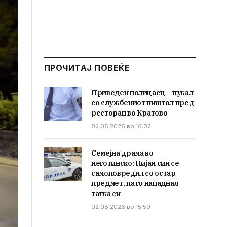
ПРОЧИТАЈ ПОВЕЌЕ
Приведен полицаец – пукал
со службениот пиштол пред
ресторан во Кратово
02.08.2026 во 16:02
Семејна драма во
неготинско: Пијан син се
самоповредил со остар
предмет, па го нападнал
татка си
02.08.2026 во 15:50