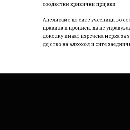
соодветни кривични пријави.
Апелираме до сите учесници во соо
правила и прописи, да не управув
доколку имаат изречена мерка за з
дејство на алкохол и сите заеднич