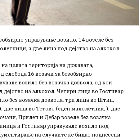
зобѕирно управување возило, 14 возеле без
лолетници, а две лица под дејство на алкохол
на целата територија на државата,
 слобода 16 возачи за безобѕирно
вувале возило без возачка дозвола, од кои
д дејство на алкохол. Четири лица во Гостивар
ло без возачка дозвола, три лица во Штип,
, две лица во Тетово (еден малолетник, ), две
Кочани, Прилеп и Дебар возеле без возачка
Виница и Гостивар управувале возило под
окументирање на случаите ќе бидат поднесени