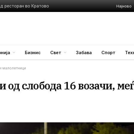
Најново
ед ресторан во Кратово
нија
Бизнис
Свет
Забава
Спорт
Тех
 и малолетници
 од слобода 16 возачи, ме