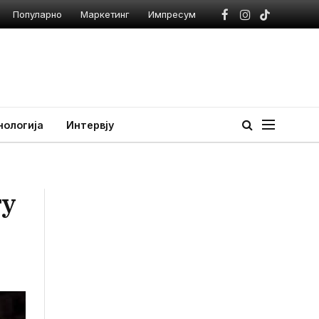
Популарно
Маркетинг
Импресум
Facebook
Instagram
TikTok
нологија
Интервју
ѓу