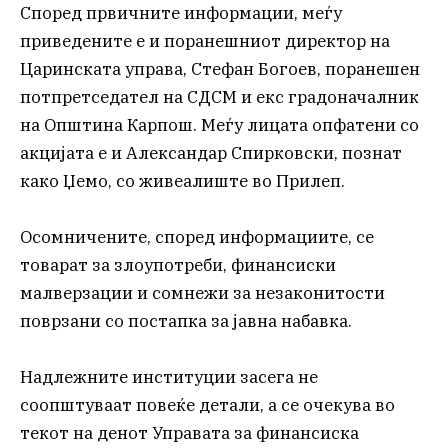
Според првичните информации, меѓу
приведените е и поранешниот директор на
Царинската управа, Стефан Богоев, поранешен
потпретседател на СДСМ и екс градоначалник
на Општина Карпош. Меѓу лицата опфатени со
акцијата е и Александар Спирковски, познат
како Џемо, со живеалиште во Прилеп.
Осомничените, според информациите, се
товарат за злоупотреби, финансиски
малверзации и сомнежи за незаконитости
поврзани со постапка за јавна набавка.
Надлежните институции засега не
соопштуваат повеќе детали, а се очекува во
текот на денот Управата за финансиска