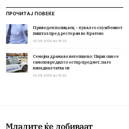
ПРОЧИТАЈ ПОВЕЌЕ
Приведен полицаец – пукал со службениот
пиштол пред ресторан во Кратово
02.08.2026 во 16:02
Семејна драма во неготинско: Пијан син се
самоповредил со остар предмет, па го
нападнал татка си
02.08.2026 во 15:50
Младите ќе добиваат