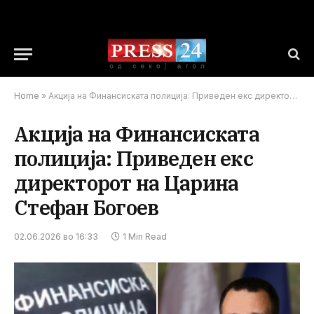
Home
»
Акција на Финансиската полиција: Приведен екс директорот на Царина Стефан Богоев
Акција на Финансиската
полиција: Приведен екс
директорот на Царина
Стефан Богоев
02.06.2026 во 16:33
1 Min Read