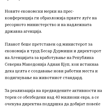
Новите економски мерки на прес-
конференција ги образложија првите луѓе на
ресорното министерство и на надлежната
државна агенција.
Планот беше претставен од министерот за
економија и труд Бесар Дурмиши и директорот
на Агенцијата за вработување на Република
Северна Македонија Аднан Ејуп, кои истакнаа
дека целта е создавање нови работни места и
подигнување на животниот стандард.
За реализација на предвидените активности на
терен се обезбедени над 40 милиони евра, а се
очекува директна поддршка да добијат повеќе