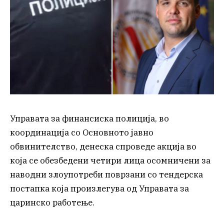
Управата за финансиска полиција, во
координација со Основното јавно
обвинителство, денеска спроведе акција во
која се обезбедени четири лица осомничени за
наводни злоупотреби поврзани со тендерска
постапка која произлегува од Управата за
царинско работење.