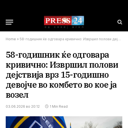
Home
»
58-годишник ќе одговара кривично: Извршил полови дејствија врз 15-годишно девојче во комбето во кое ја возел
58-годишник ќе одговара
кривично: Извршил полови
дејствија врз 15-годишно
девојче во комбето во кое ја
возел
03.06.2026 во 20:12
1 Min Read