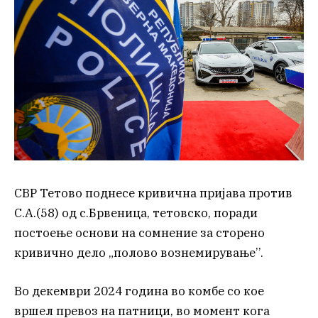
СВР Тетово поднесе кривична пријава против
С.А.(58) од с.Брвеница, тетовско, поради
постоење основи на сомнение за сторено
кривично дело „полово вознемирување’’.
Во декември 2024 година во комбе со кое
вршел превоз на патници, во момент кога