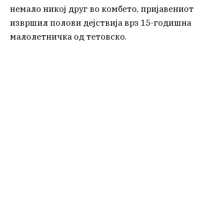
немало никој друг во комбето, пријавениот
извршил полови дејствија врз 15-годишна
малолетничка од тетовско.