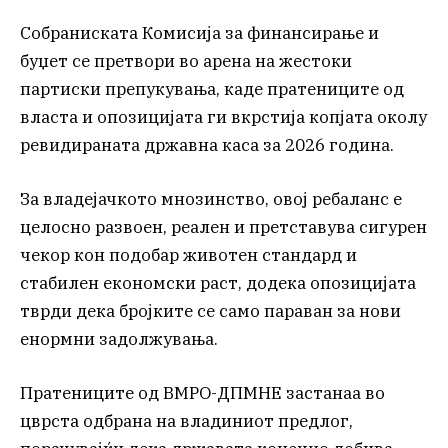
Собраниската Комисија за финансирање и
буџет се претвори во арена на жестоки
партиски препукувања, каде пратениците од
власта и опозицијата ги вкрстија копјата околу
ревидираната државна каса за 2026 година.
За владејачкото мнозинство, овој ребаланс е
целосно развоен, реален и претставува сигурен
чекор кон подобар животен стандард и
стабилен економски раст, додека опозицијата
тврди дека бројките се само параван за нови
енормни задолжувања.
Пратениците од ВМРО-ДПМНЕ застанаа во
цврста одбрана на владиниот предлог,