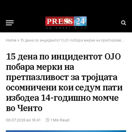
Home
»
15 дена по инцидентот ОЈО побара мерки на претпазливост за тројцата осомничени кои седум пати избодеа 14-годишно момче во Ченто
15 дена по инцидентот ОЈО
побара мерки на
претпазливост за тројцата
осомничени кои седум пати
избодеа 14-годишно момче
во Ченто
06.07.2026 во 16:41
1 Min Read