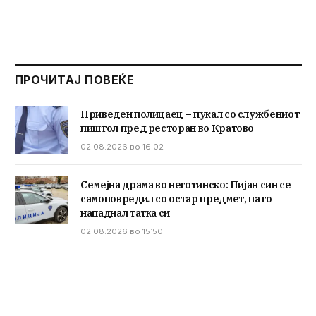
ПРОЧИТАЈ ПОВЕЌЕ
Приведен полицаец – пукал со службениот
пиштол пред ресторан во Кратово
02.08.2026 во 16:02
Семејна драма во неготинско: Пијан син се
самоповредил со остар предмет, па го
нападнал татка си
02.08.2026 во 15:50