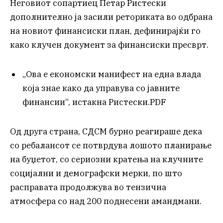
Неговиот сопартиец Петар Ристески
дополнително ја засили реториката во одбрана
на новиот финансиски план, дефинирајќи го
како клучен документ за финансиски пресврт.
„Ова е економски манифест на една влада
која знае како да управува со јавните
финансии“, истакна Ристески.PDF
Од друга страна, СДСМ бурно реагираше дека
со ребалансот се потврдува лошото планирање
на буџетот, со сериозни кратења на клучните
социјални и демографски мерки, по што
расправата продолжува во тензична
атмосфера со над 200 поднесени амандмани.