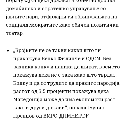
порачувајќи дека државата конечно добива
домаќинско и стратешко управување со
јавните пари, отфрлајќи ги обвинувањата на
социјалдемократите како обичен политички
театар.
„Бројките не се такви какви што ги
прикажува Венко Филипче и СДСМ. Без
разлика колку и паника да шират, времето
покажува дека не е така како што тврдат.
Колку и да се трудите да правите пародија,
растот од 3,5 проценти покажува дека
Македонија може да има економски раст
како и други држави“, порача Љупчо
Пренџов од ВМРО-ДПМНЕ.PDF