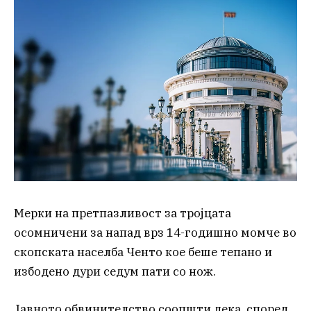
Мерки на претпазливост за тројцата
осомничени за напад врз 14-годишно момче во
скопската населба Ченто кое беше тепано и
избодено дури седум пати со нож.
Јавното обвинителство соопшти дека, според