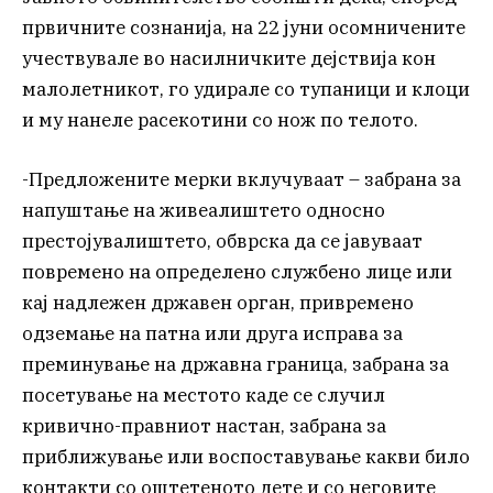
првичните сознанија, на 22 јуни осомничените
учествувале во насилничките дејствија кон
малолетникот, го удирале со тупаници и клоци
и му нанеле расекотини со нож по телото.
-Предложените мерки вклучуваат – забрана за
напуштање на живеалиштето односно
престојувалиштето, обврска да се јавуваат
повремено на определено службено лице или
кај надлежен државен орган, привремено
одземање на патна или друга исправа за
преминување на државна граница, забрана за
посетување на местото каде се случил
кривично-правниот настан, забрана за
приближување или воспоставување какви било
контакти со оштетеното дете и со неговите