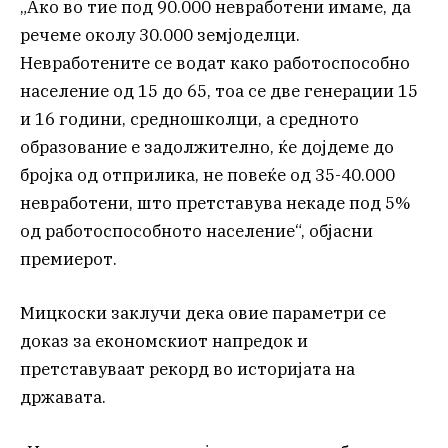
„Ако во тие под 90.000 невработени имаме, да
речеме околу 30.000 земјоделци.
Невработените се водат како работоспособно
население од 15 до 65, тоа се две генерации 15
и 16 години, средношколци, а средното
образование е задолжително, ќе дојдеме до
бројка од отприлика, не повеќе од 35-40.000
невработени, што претставува некаде под 5%
од работоспособното население“, објасни
премиерот.
Мицкоски заклучи дека овие параметри се
доказ за економскиот напредок и
претставуваат рекорд во историјата на
државата.