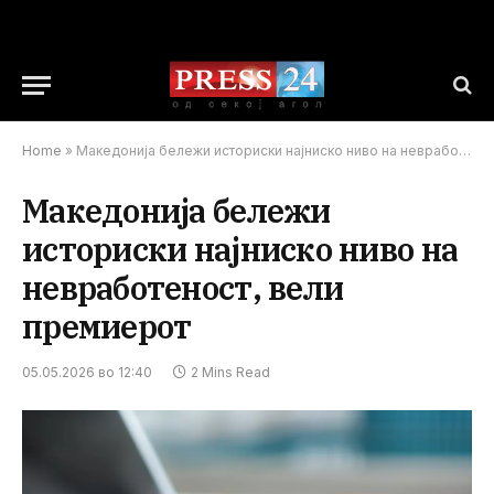
Home
»
Македонија бележи историски најниско ниво на невработеност, вели премиерот
Македонија бележи
историски најниско ниво на
невработеност, вели
премиерот
05.05.2026 во 12:40
2 Mins Read