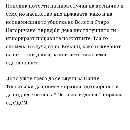
Поповиќ потсети на низа случаи на врсничко и
семејно насилство низ државата, како и на
неодамнешните убиства во Велес и Старо
Нагоричане, тврдејќи дека институциите ги
игнорираат пријавите на жртвите. Таа го
спомена и случајот во Кочани, како и шверцот
на пет тони дрога, за кои исто така нема
одговорност.
„Што уште треба да се случи за Панче
Тошковски да понесе морална одговорност и
да поднесе оставка? Оставка веднаш!“, порачаа
од СДСМ.