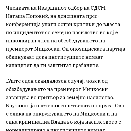
Членката на Извршниот одбор на СДСМ,
Наташа Поповиќ, на денешната прес-
конференција упати остри критики до власта
по инцидентот со семејно насилство во кој е
инволвиран член на обезбедувањето на
премиерот Мицкоски. Од опозициската партија
обвинуваат дека институциите немаат
капацитет да ги заштитат граѓаните.
„Уште еден скандалозен случај, човек од
обезбедувањето на премиерот Мицкоски
завршува во притвор за семејно насилство.
Брутално ја претепал сопствената сопруга. Ова
е слика на опкружувањето на Мицкоски и на
една криминална Влада во која насилството е
нормализирано а институциите немаат