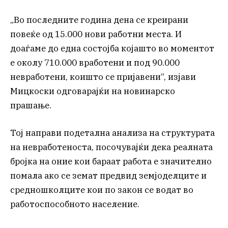
„Во последните година дена се креирани
повеќе од 15.000 нови работни места. И
доаѓаме до една состојба којашто во моментот
е околу 710.000 вработени и под 90.000
невработени, коишто се пријавени“, изјави
Мицкоски одговарајќи на новинарско
прашање.
Тој направи подетална анализа на структурата
на невработеноста, посочувајќи дека реалната
бројка на оние кои бараат работа е значително
помала ако се земат предвид земјоделците и
средношколците кои по закон се водат во
работоспособното население.