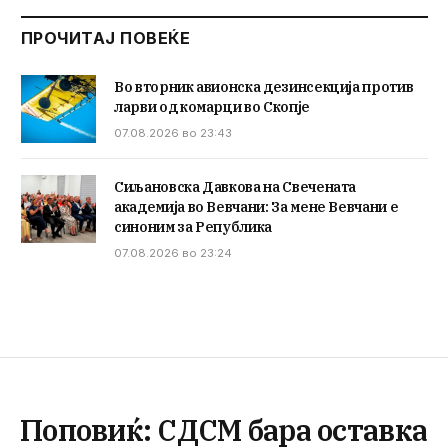
ПРОЧИТАЈ ПОВЕЌЕ
Во вторник авионска дезинсекција против
ларви од комарци во Скопје
07.08.2026 во 23:43
Сиљановска Давкова на Свечената
академија во Вевчани: За мене Вевчани е
синоним за Република
07.08.2026 во 23:24
Поповиќ: СДСМ бара оставка