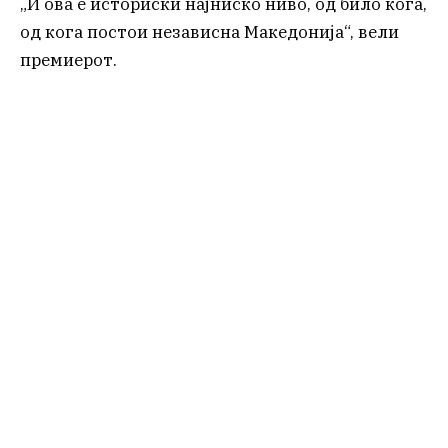
„И ова е историски најниско ниво, од било кога,
од кога постои независна Македонија“, вели
премиерот.