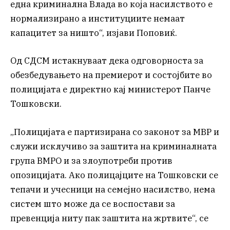
една криминална Влада во која насилството е
нормализирано а институциите немаат
капацитет за ништо“, изјави Поповиќ.
Од СДСМ истакнуваат дека одговорноста за
обезбедувањето на премиерот и состојбите во
полицијата е директно кај министерот Панче
Тошковски.
„Полицијата е партизирана со законот за МВР и
служи исклучиво за заштита на криминалната
група ВМРО и за злоупотреби против
опозицијата. Ако полицајците на Тошковски се
тепачи и учесници на семејно насилство, нема
систем што може да се воспостави за
превенција ниту пак заштита на жртвите“, се