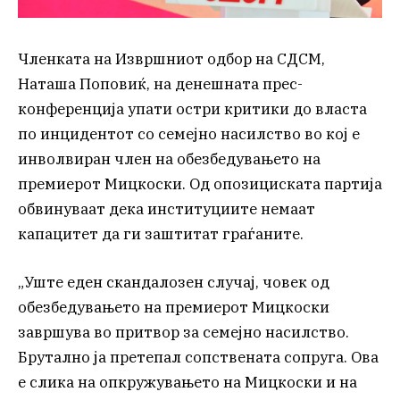
Членката на Извршниот одбор на СДСМ,
Наташа Поповиќ, на денешната прес-
конференција упати остри критики до власта
по инцидентот со семејно насилство во кој е
инволвиран член на обезбедувањето на
премиерот Мицкоски. Од опозициската партија
обвинуваат дека институциите немаат
капацитет да ги заштитат граѓаните.
„Уште еден скандалозен случај, човек од
обезбедувањето на премиерот Мицкоски
завршува во притвор за семејно насилство.
Брутално ја претепал сопствената сопруга. Ова
е слика на опкружувањето на Мицкоски и на