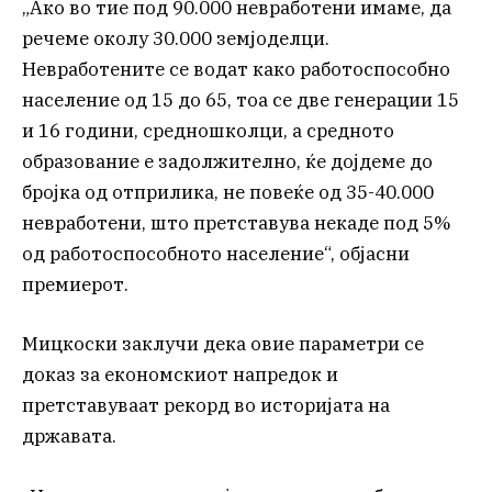
„Ако во тие под 90.000 невработени имаме, да
речеме околу 30.000 земјоделци.
Невработените се водат како работоспособно
население од 15 до 65, тоа се две генерации 15
и 16 години, средношколци, а средното
образование е задолжително, ќе дојдеме до
бројка од отприлика, не повеќе од 35-40.000
невработени, што претставува некаде под 5%
од работоспособното население“, објасни
премиерот.
Мицкоски заклучи дека овие параметри се
доказ за економскиот напредок и
претставуваат рекорд во историјата на
државата.