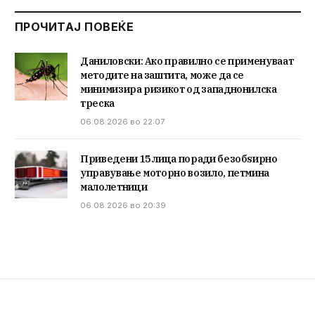
ПРОЧИТАЈ ПОВЕЌЕ
Даниловски: Ако правилно се применуваат
методите на заштита, може да се
минимизира ризикот од западнонилска
треска
06.08.2026 во 22:07
Приведени 15 лица поради безобѕирно
управување моторно возило, петмина
малолетници
06.08.2026 во 20:39