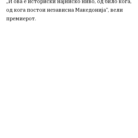
„И ова е историски најниско ниво, од било кога,
од кога постои независна Македонија“, вели
премиерот.