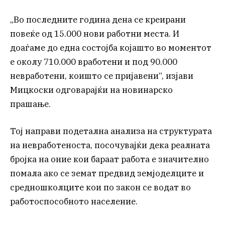
„Во последните година дена се креирани
повеќе од 15.000 нови работни места. И
доаѓаме до една состојба којашто во моментот
е околу 710.000 вработени и под 90.000
невработени, коишто се пријавени“, изјави
Мицкоски одговарајќи на новинарско
прашање.
Тој направи подетална анализа на структурата
на невработеноста, посочувајќи дека реалната
бројка на оние кои бараат работа е значително
помала ако се земат предвид земјоделците и
средношколците кои по закон се водат во
работоспособното население.