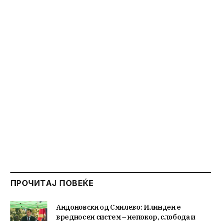
ПРОЧИТАЈ ПОВЕЌЕ
Андоновски од Смилево: Илинден е
вредносен систем – непокор, слобода и