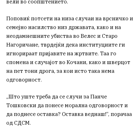
вели во соопштението.
Поповиќ потсети на низа случаи на врсничко и
семејно насилство низ државата, како и на
неодамнешните убиства во Велес и Старо
Нагоричане, тврдејќи дека институциите ги
игнорираат пријавите на жртвите. Таа го
спомена и случајот во Кочани, како и шверцот
на пет тони дрога, за кои исто така нема
одговорност.
„Што уште треба да се случи за Панче
Тошковски да понесе морална одговорност и
да поднесе оставка? Оставка веднаш!“, порачаа
од СДСМ.