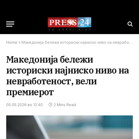
Home
»
Македонија бележи историски најниско ниво на невработеност, вели премиерот
Македонија бележи
историски најниско ниво на
невработеност, вели
премиерот
05.05.2026 во 12:40
2 Mins Read