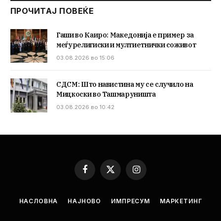
ПРОЧИТАЈ ПОВЕЌЕ
Гаши во Каиро: Македонија е пример за
меѓурелигиски и мултиетнички соживот
03.08.2026 во 15:06
СДСМ: Што навистина му се случило на
Мицкоски во Ташмаруништа
03.08.2026 во 10:42
Facebook
X
Instagram
(Twitter)
НАСЛОВНА
НАЈНОВО
ИМПРЕСУМ
МАРКЕТИНГ