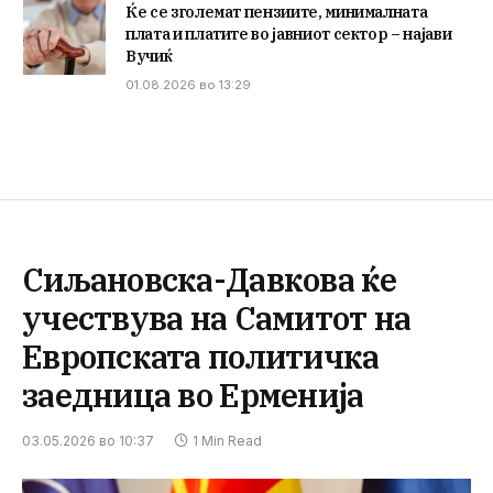
Ќе се зголемат пензиите, минималната
плата и платите во јавниот сектор – најави
Вучиќ
01.08.2026 во 13:29
Сиљановска-Давкова ќе
учествува на Самитот на
Европската политичка
заедница во Ерменија
03.05.2026 во 10:37
1 Min Read