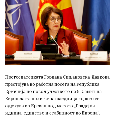
Претседателката Гордана Сиљановска-Давкова
престојува во работна посета на Република
Ерменија по повод учеството на 8. Самит на
Европската политичка заедница којшто се
одржува во Ереван под мотото „Градејќи
иднина: единство и стабилност во Европа“.