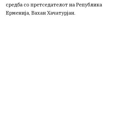
средба со претседателот на Република
Ерменија, Вахан Хачатурјан.