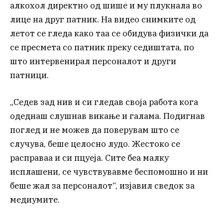
алкохол директно од шише и му плукнала во
лице на друг патник. На видео снимките од
летот се гледа како таа се обидува физички да
се пресмета со патник преку седиштата, по
што интервенирал персоналот и други
патници.
„Седев зад нив и си гледав своја работа кога
одеднаш слушнав викање и галама. Подигнав
поглед и не можев да поверувам што се
случува, беше целосно лудо. Жестоко се
расправаа и си пцуеја. Сите беа малку
исплашени, се чувствувавме беспомошно и ни
беше жал за персоналот“, изјавил сведок за
медиумите.