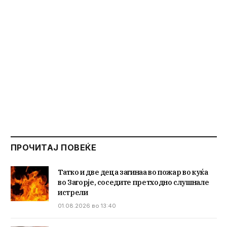
ПРОЧИТАЈ ПОВЕЌЕ
Татко и две деца загинаа во пожар во куќа
во Загорје, соседите претходно слушнале
истрели
01.08.2026 во 13:40