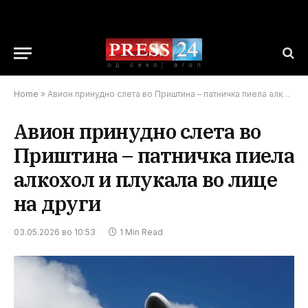
Home
»
Авион принудно слета во Приштина – патничка пиела алкохол и плукала во лице на други
Авион принудно слета во
Приштина – патничка пиела
алкохол и плукала во лице
на други
03.05.2026 во 10:53
1 Min Read