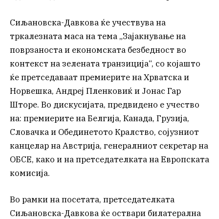
Сиљановска-Давкова ќе учествува на
тркалезната маса на тема „Зајакнување на
поврзаноста и економската безбедност во
контекст на зелената транзиција“, со којашто
ќе претседаваат премиерите на Хрватска и
Норвешка, Андреј Пленковиќ и Јонас Гар
Шторе. Во дискусијата, предвидено е учество
на: премиерите на Белгија, Канада, Грузија,
Словачка и Обединетото Крaлство, сојузниот
канцелар на Австрија, генералниот секретар на
ОБСЕ, како и на претседателката на Европската
комисија.
Во рамки на посетата, претседателката
Сиљановска-Давкова ќе оствари билатерална