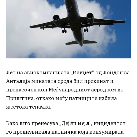
Лет на авиокомпанијата „Изиџет“ од Лондон за
Анталија минатата среда бил прекинат и
пренасочен кон Меѓународниот аеродром во
Приштина, откако меѓу патниците избила
жестока тепачка.
Како што пренесува „Дејли мејл“, инцидентот
го предизвикала патничка која конзумирала