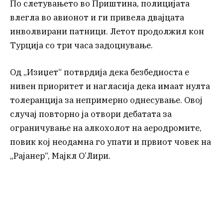
По слетувањето во Приштина, полицијата
влегла во авионот и ги привела двајцата
инволвирани патници. Летот продолжил кон
Турција со три часа задоцнување.
Од „Изиџет“ потврдија дека безбедноста е
нивен приоритет и нагласија дека имаат нулта
толеранција за непримерно однесување. Овој
случај повторно ја отвори дебатата за
ограничување на алкохолот на аеродромите,
повик кој неодамна го упати и првиот човек на
„Рајанер“, Мајкл О’Лири.